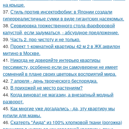
на крыше.
37.
Стиль против инсектофобии: в Японии создали
гиперреалистичные сумки в виде гигантских насекомых.
38.
Сервировка торжественного стола фарфоровой
капустой, если задуматься, - абсурдное предложение.
39.
Часть 2. про чистоту и не только.
40.
Проект 1-комнатной квартиры 42 м 2 в ЖК аквилон
митино в Москве.
41.
Никогда не доверяйте интерьер квартиры
пессимисту, особенно если он самоуверени не имеет
сомнений в плане своих цветовых восприятий мира.
42.
7 апреля - день творческого беспорядка.
43.
В прихожей не место растениям?
44.
Когда виноват не магазин, а внезапный модный
разворот.
45.
Как многие уже догадались - да, эту квартиру мы
купили для мамы.
46.
Скатерть "Аида" из 100% хлопковой ткани (рогожка)