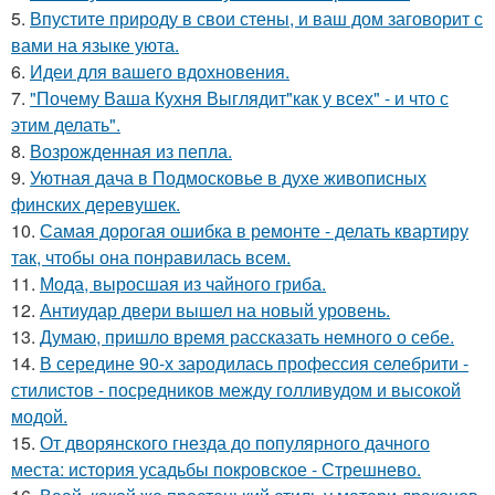
5.
Впустите природу в свои стены, и ваш дом заговорит с
вами на языке уюта.
6.
Идеи для вашего вдохновения.
7.
"Почему Ваша Кухня Выглядит"как у всех" - и что с
этим делать".
8.
Возрожденная из пепла.
9.
Уютная дача в Подмосковье в духе живописных
финских деревушек.
10.
Самая дорогая ошибка в ремонте - делать квартиру
так, чтобы она понравилась всем.
11.
Мода, выросшая из чайного гриба.
12.
Антиудар двери вышел на новый уровень.
13.
Думаю, пришло время рассказать немного о себе.
14.
В середине 90-х зародилась профессия селебрити -
стилистов - посредников между голливудом и высокой
модой.
15.
От дворянского гнезда до популярного дачного
места: история усадьбы покровское - Стрешнево.