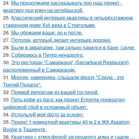
24.
Мы продолжаем рассказывать про наш проект -
квартиру под ключ на октябрьской.
25.
Классический интерьер квартиры в четырёхэтажном
старинном доме Xvii века в Стокгольме.
26.
Мы обожаем ваши: до и после.
27.
Потолок, который делает интерьер дороже.
28.
Были в аквапарке, там сильно парился в бане, сауне.
29.
Собираюсь в Питер ненадолго.
30.
Это ресторан "Самарканд" (Samarkand Restaurant),
расположенный в Самарканде.
31.
Многие, наверняка, слышали фразу "Среда - это
Третий Педагог".
32.
Прямой репортаж из вашей гостиной.
33.
Пить кофе из бага: как проект Enigmia превратил
цифровой сбой в осязаемый объект.
34.
Используй моё фото за основу.
35.
Проект 1-комнатной квартиры 40 м 2 в ЖК Assalom
Boglar в Ташкенте.
36.
Квартира с атмосферой загородного дома и садом …