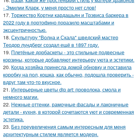
16.
Ваай, какой же простенький стиль у матери драконов
- Эмилии Кларк, у меня просто нет слов!
17.
Торжество Кортни кардашьян и Трэвиса баркера в
2022 году в портофино поразило масштабами и
эксцентричностью.
18.
Скульптуру "Волна и Скала" шведский мастер
Теодор лундберг создал ещё в 1897 году.
19.
Плетёные дорбаскеты - это стильные подвесные
корзины, которые добавляют интерьеру уюта и эстетики.
20.
Когда хозяйка принесла домой обновку и поставила
коробку на пол, кошка, как обычно, подошла проверить -
вдруг там что-то вкусное.
21.
Интерьерные цветы dip art: проволока, смола и
немного магии.
22.
Нежные оттенки, рамочные фасады и лаконичные
детали - кухня, в которой сочетаются уют и современная
эстетика.
23.
Без преувеличения самым интересным для меня
архитектурным стилем является модерн.