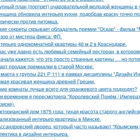
упный план (портрет) очаровательной молодой женщины в 
нщина обновила интерьер кухни, подобрав краску точно под
орически против питомца.
кие секреты скрывает обладатель премии "Оскар" - фильм "
зор от мистера фикса: ФП.
терьер однокомнатной квартиры 46 м 2 в Краснодаре.
нас уже давно есть любимый семейный ресторан, в котором д
ачала кажется, что это просто странные картины … но пото
арт продаж премиалки в старой Москве.
 марта у группы 221 Р 111 в рамках дисциплины "Дизайн И
мая красивая женщина древней Греции.
кие комнаты лучше всего для оранжевого цвета подходят?
м временем я пересмотрела "Королевский Приём / Императо
оиске).
кторианский дом 1875 года: тихая красота старого английск
ализованный интерьер квартиры в Минске.
ссандровский дворец, который часто называют "Крымским 
лектика в дизайне интерьера.