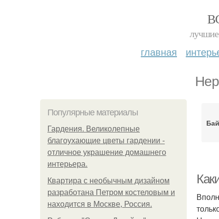
В
лучшие 
главная
интерь
Нер
Популярные материалы
Бай
Гардения. Великолепные
благоухающие цветы гардении -
отличное украшение домашнего
интерьера.
Каки
Квартира с необычным дизайном
разработана Петром костеловым и
Вполн
находится в Москве, Россия.
тольк