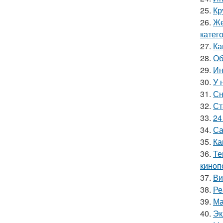
25.
Кр
26.
Же
катег
27.
Ка
28.
Об
29.
Ин
30.
У 
31.
Сн
32.
Ст
33.
24
34.
Са
35.
Ка
36.
Те
киноп
37.
Ви
38.
Ре
39.
Ма
40.
Эк