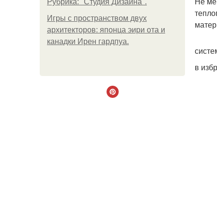
Не ме
Рубрика: "Студия Дизайна".
тепло
Игры с пространством двух
матер
архитекторов: японца эири ота и
канадки Ирен гардпуа.
систе
в изб