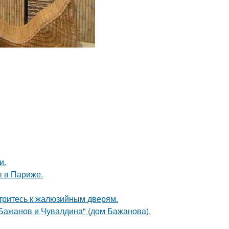
и.
 в Париже.
отритесь к жалюзийным дверям.
Бажанов и Чувалдина" (дом Бажанова).