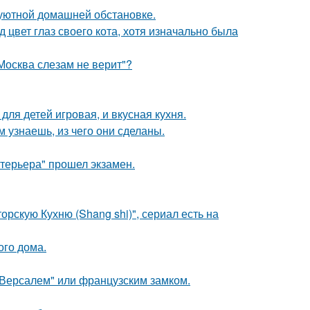
уютной домашней обстановке.
 цвет глаз своего кота, хотя изначально была
Москва слезам не верит"?
ля детей игровая, и вкусная кухня.
м узнаешь, из чего они сделаны.
нтерьера" прошел экзамен.
рскую Кухню (Shang shi)", сериал есть на
ого дома.
Версалем" или французским замком.