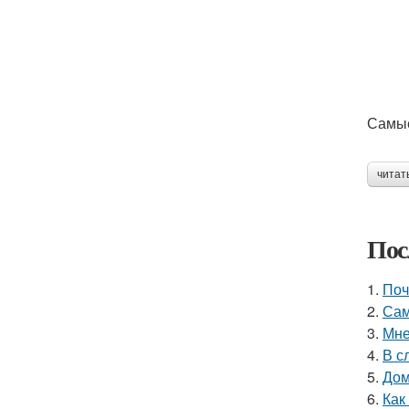
Самые
читат
Пос
1.
Поч
2.
Сам
3.
Мне
4.
В с
5.
Дом
6.
Как