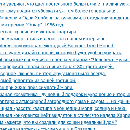
ети уверяют, что цвет постельного белья влияет на личную ж
ко кому нравится уборка (и уж тем более генеральная.
йс келли и Одри Хепберн за кулисами, в ожидании предста
ния премии "Оскар", 1956 год.
етлая, красивая и уютная квартира.
ль мрамор - стиль и лeгкость в вашем интерьере.
nterest опубликовал ежегодный Summer Trend Report.
 создаём дизайн ванной, которую будет удобно убирать.
бопытные сведения о советском фильме "Человек с Бульва
к оформить спальню в синих тонах: 30+ фото и идей.
верное, любовь к интерьеру у меня была всегда.
ямой репортаж из вашей гостиной.
ан-при 2025: приз симпатий жюри.
заная косметичка - душевный подарок и украшение интерье
артира с атмосферой загородного дома и садом … на крыш
щная красота: квартира в концепции моря, солнца и неба.
авная конкурентка Кейт миддлтон в стиле: что надела Харр
м кажется, что вы создали для кошки идеальный дом?
терьер квартиры - студии 29 м 2 в Бразилии.