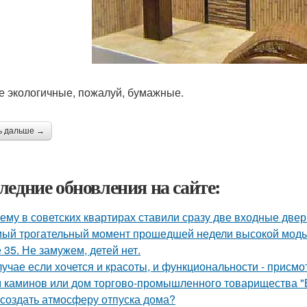
 экологичные, пожалуй, бумажные.
ь дальше →
ледние обновления на сайте:
ему в советских квартирах ставили сразу две входные двер
ый трогательный момент прошедшей недели высокой моды
 35. Не замужем, детей нет.
лучае если хочется и красоты, и функциональности - присм
 каминов или дом торгово-промышленного товарищества "
 создать атмосферу отпуска дома?