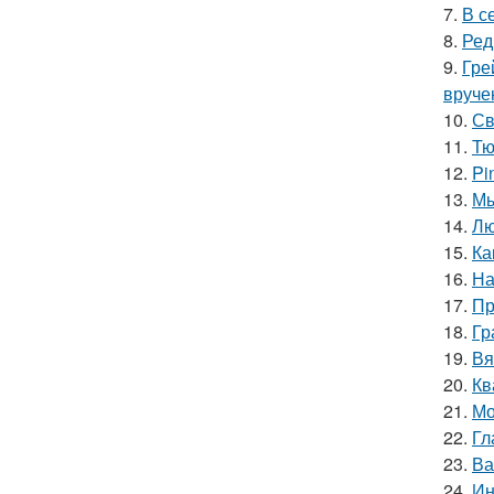
7.
В с
8.
Ред
9.
Гре
вруче
10.
Св
11.
Тю
12.
Pi
13.
Мы
14.
Лю
15.
Ка
16.
На
17.
Пр
18.
Гр
19.
Вя
20.
Кв
21.
Мо
22.
Гл
23.
Ва
24.
Ин