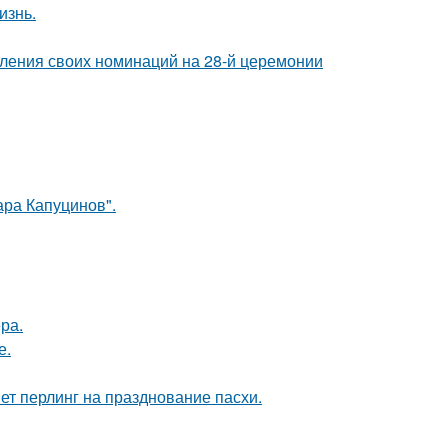
изнь.
вления своих номинаций на 28-й церемонии
ра Капуцинов".
ра.
е.
иет перлинг на празднование пасхи.