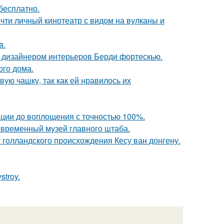
бесплатно.
почти личный кинотеатр с видом на вулканы и
a.
о дизайнером интерьеров Берди фортескью.
ого дома.
ую чашку, так как ей нравилось их
ации до воплощения с точностью 100%.
современный музей главного штаба.
голландского происхождения Кесу ван донгену.
troy.