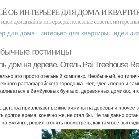
СЁ ОБ ИНТЕРЬЕРЕ ДЛЯ ДОМА И КВАРТИ
идеи для дизайна интерьера, полезные советы, интересны
ер для дома
интерьер для квартиры
идеи ди
бычные гостиницы
ь дом на дереве. Отель Pai Treehouse Re
ально это просто отельный комплекс. Необычный, но типич
ежного растафарайского городочка. Нет, здесь полно и са
авливаться в бамбуковых бунгало, деревянных домиках, чт
с детства привлекают всякие хижины на деревья и прочее э
ть долгое время, конечно же, не стал бы. Не так давно ост
t на Букинге, решил сгонять посмотреть, как там все выгляди