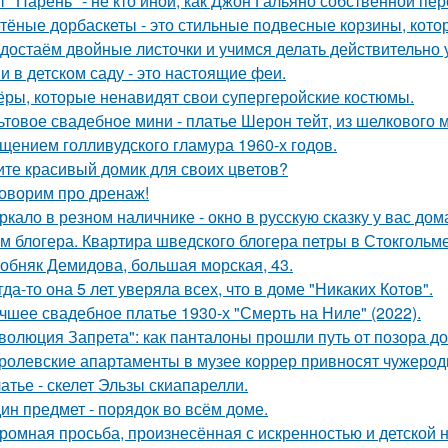
т "Парень" - не кто иной, как Джон Гальяно собственной пер
тёные дорбаскеты - это стильные подвесные корзины, котор
достаём двойные листочки и учимся делать действительно 
и в детском саду - это настоящие феи.
ёры, которые ненавидят свои супергеройские костюмы.
ьтовое свадебное мини - платье Шерон тейт, из шелкового м
щением голливудского гламура 1960-х годов.
те красивый домик для своих цветов?
оворим про дренаж!
ркало в резном наличнике - окно в русскую сказку у вас дом
м блогера. Квартира шведского блогера петры в Стокгольме
обняк Демидова, большая морская, 43.
гда-то она 5 лет уверяла всех, что в доме "Никаких Котов".
чшее свадебное платье 1930-х "Смерть на Ниле" (2022).
волюция Запрета": как панталоны прошли путь от позора д
ролевские апартаменты в музее коррер привносят чужеродн
атье - скелет Эльзы скиапарелли.
ин предмет - порядок во всём доме.
ромная просьба, произнесённая с искренностью и детской 