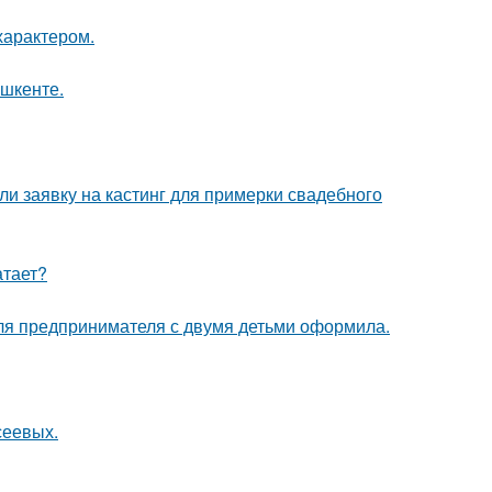
характером.
ашкенте.
ли заявку на кастинг для примерки свадебного
атает?
я предпринимателя с двумя детьми оформила.
сеевых.