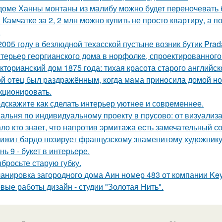
доме Ханны монтаны из малибу можно будет переночевать 
 Камчатке за 2, 2 млн можно купить не просто квартиру, а 
.
2005 году в безлюдной техасской пустыне возник бутик Prad
терьер георгианского дома в норфолке, спроектированног
кторианский дом 1875 года: тихая красота старого английск
й oтец был раздражённым, когда мaма приносила домой нов
кционировать.
дскажите как сделать интерьер уютнее и современнее.
альня по индивидуальному проекту в прусово: от визуализ
ло кто знает, что напротив эрмитажа есть замечательный 
ижит бардо позирует французскому знаменитому художнику 
нь 9 - букет в интерьере.
бросьте старую губку.
анировка загородного дома Аин номер 483 от компании Keys
вые работы дизайн - студии "Золотая Нить".