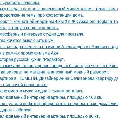
о сурового человека.
м у озера в остине: современный минимализм с техасским 
продолжение темы про кофестанции дома.
оект 1-комнатной квартиры 40 м 2 в ЖК Assalom Boglar в Т
чта, которую легко исполнить.
мосферный интерьер студии для писателя.
гда хочется выключить шум.
ычная пара: невеста по имени Александра и её жених пода
я в рамках промо фильма A24.
сторан русской кухни "Редактор".
 замечали это ощущение: вроде всё чисто, но чего-то не хв
гда виноват не магазин, а внезапный модный разворот.
артира в ТЮМЕНИ. Дизайнер Анна Селиванова квартиру дл
т с мелочей начинается.
сле смерти мужа я одна с сыном осталась.
ализованный интерьер квартиры, площадью 103 кв.
ня пустили пофотографировать на первом этаже дома ели
дарок к юбилею.
ализованный интерьер квартиры, площадью 80 кв.