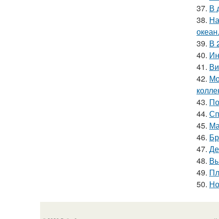
37.
В 
38.
На
океан
39.
В 
40.
Ин
41.
Ви
42.
Мо
колле
43.
По
44.
Сп
45.
Ма
46.
Бр
47.
Де
48.
Вы
49.
Пл
50.
Но