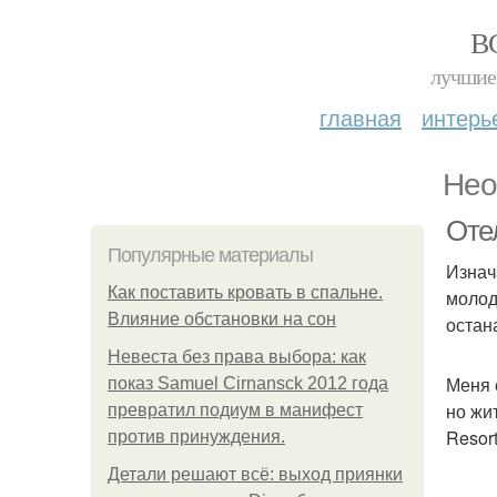
В
лучшие 
главная
интерь
Нео
Отел
Популярные материалы
Изнач
Как поставить кровать в спальне.
молод
Влияние обстановки на сон
остан
Невеста без права выбора: как
Меня 
показ Samuel Cirnansck 2012 года
но жи
превратил подиум в манифест
Resor
против принуждения.
Детали решают всё: выход приянки