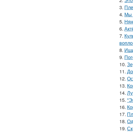
2.
Это
3.
Пле
4.
Мы 
5.
Нян
6.
Акт
7.
Кул
вопло
8.
Ищи
9.
Пог
10.
Зе
11.
До
12.
Ос
13.
Ко
14.
Лу
15.
"Э
16.
Ко
17.
Пл
18.
Од
19.
Ск