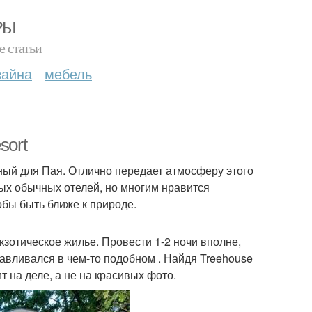
РЫ
е статьи
зайна
мебель
sort
ный для Пая. Отлично передает атмосферу этого
мых обычных отелей, но многим нравится
обы быть ближе к природе.
кзотическое жилье. Провести 1-2 ночи вполне,
анавливался в чем-то подобном . Найдя Treehouse
т на деле, а не на красивых фото.