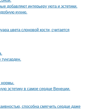
соной.
ые добавляют интерьеру уюта и эстетики.
удобную кухню.
уара цвета слоновой кости, считается
а.
 тунгарден.
о нормы.
ую эстетику в самое сердце Венеции.
наивностью, способна смягчить сердце даже