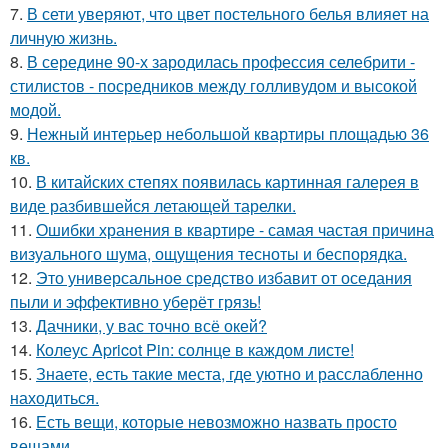
7.
В сети уверяют, что цвет постельного белья влияет на
личную жизнь.
8.
В середине 90-х зародилась профессия селебрити -
стилистов - посредников между голливудом и высокой
модой.
9.
Нежный интерьер небольшой квартиры площадью 36
кв.
10.
В китайских степях появилась картинная галерея в
виде разбившейся летающей тарелки.
11.
Ошибки хранения в квартире - самая частая причина
визуального шума, ощущения тесноты и беспорядка.
12.
Это универсальное средство избавит от оседания
пыли и эффективно уберёт грязь!
13.
Дачники, у вас точно всё окей?
14.
Колеус Apricot Pin: солнце в каждом листе!
15.
Знаете, есть такие места, где уютно и расслабленно
находиться.
16.
Есть вещи, которые невозможно назвать просто
вещами.