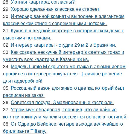
28.
Уютная квартира, согласны?
29.
Хорошо сделанная классика не стареет.
30.
Интерьер ванной комнаты выполнен в элегантном
классическом стиле с современными нотками.
31.
Кухня в шведской квартире в историческом доме с
высокими потолками.
32.
Интерьер квартиры - студии 29 м 2 в Бразилии.
33.
Как создать нескучный интерьер в светлых тонах и
уместить все: квартира в Казани 43 кв.
34.
Модель Lumio M скрытого монтажа в алюминиевом
профиле в интерьере покупателя - jтличное решение
для гардеробной!
35.
Роскошный вазон для живого цветка, который был
расписан на заказ.
36.
Советская посуда. Эмалированные кастрюли.
37.
Утром муж обрадовал, сообщив, что лишайные
котятки покинули манеж и веселятся во всю в гостиной.
38.
От Одри до Бейонсе: четыре выхода величайшего
бриллианта Tiffany.