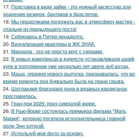
17.
Подставка в виде зайки - это нужный аксессуар для
хранения резинок, бантиков и браслетов.
18.
Мы продолжаем погружать вас в атмосферу мастер -
спальни из предыдущего поста!
19.
Собираюсь в Питер ненадолго.
20.
Визуализация квартиры в ЖК ЗНАК.
21.
Мандала - это не просто круг с узорами.
22.
В новых комплексах в кудепсте устанавливали шкаф
купе в популярном уже несколько лет цвете дуб вотан.
23.
Маша, героиня нового выпуска, признавалась, что во
время ремонта она буквально была на грани срыва.
24.
Шотландия благодаря пони в вязаных кардиганах
прославилась.
25.
Гран-при 2025: приз симпатий жюри.
26.
В Нью-йорке состоялась премьера фильма "Мать
Мария", которую посетила исполнительница главной
роли Энн хэтэуэй.
27.
Используй моё фото за основу.