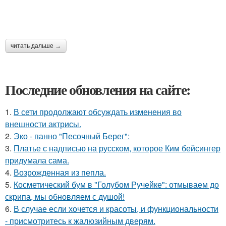
читать дальше →
Последние обновления на сайте:
1.
В сети продолжают обсуждать изменения во
внешности актрисы.
2.
Эко - панно "Песочный Берег":
3.
Платье с надписью на русском, которое Ким бейсингер
придумала сама.
4.
Возрожденная из пепла.
5.
Косметический бум в "Голубом Ручейке": отмываем до
скрипа, мы обновляем с душой!
6.
В случае если хочется и красоты, и функциональности
- присмотритесь к жалюзийным дверям.