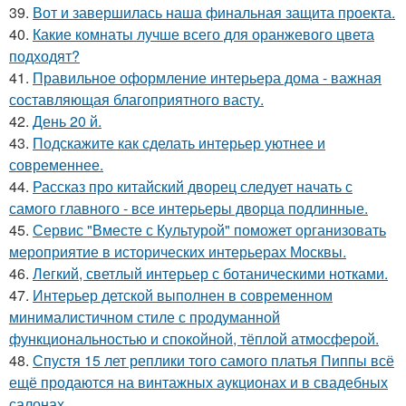
39.
Вот и завершилась наша финальная защита проекта.
40.
Какие комнаты лучше всего для оранжевого цвета
подходят?
41.
Правильное оформление интерьера дома - важная
составляющая благоприятного васту.
42.
День 20 й.
43.
Подскажите как сделать интерьер уютнее и
современнее.
44.
Рассказ про китайский дворец следует начать с
самого главного - все интерьеры дворца подлинные.
45.
Сервис "Вместе с Культурой" поможет организовать
мероприятие в исторических интерьерах Москвы.
46.
Легкий, светлый интерьер с ботаническими нотками.
47.
Интерьер детской выполнен в современном
минималистичном стиле с продуманной
функциональностью и спокойной, тёплой атмосферой.
48.
Спустя 15 лет реплики того самого платья Пиппы всё
ещё продаются на винтажных аукционах и в свадебных
салонах.