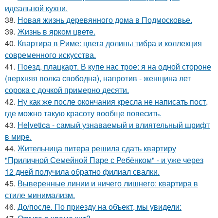
идеальной кухни.
38.
Новая жизнь деревянного дома в Подмосковье.
39.
Жизнь в ярком цвете.
40.
Квартира в Риме: цвета долины тибра и коллекция
современного искусства.
41.
Поезд, плацкарт. В купе нас трое: я на одной стороне
(верхняя полка свободна), напротив - женщина лет
сорока с дочкой примерно десяти.
42.
Ну как же после окончания кресла не написать пост,
где можно такую красоту вообще повесить.
43.
Helvetica - самый узнаваемый и влиятельный шрифт
в мире.
44.
Жительница питера решила сдать квартиру
"Приличной Семейной Паре с Ребёнком" - и уже через
12 дней получила обратно филиал свалки.
45.
Выверенные линии и ничего лишнего: квартира в
стиле минимализм.
46.
До/после. По приезду на объект, мы увидели: