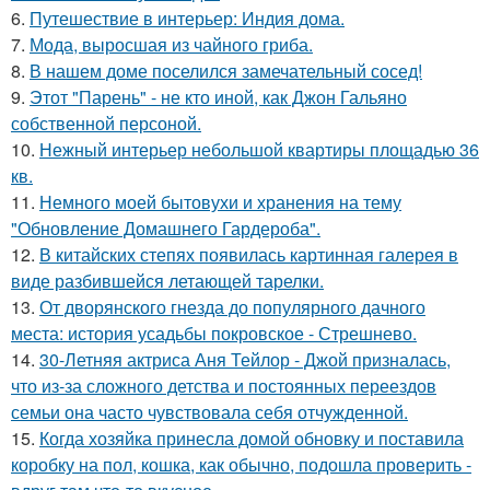
6.
Путешествие в интерьер: Индия дома.
7.
Мода, выросшая из чайного гриба.
8.
В нашем доме поселился замечательный сосед!
9.
Этот "Парень" - не кто иной, как Джон Гальяно
собственной персоной.
10.
Нежный интерьер небольшой квартиры площадью 36
кв.
11.
Немного моей бытовухи и хранения на тему
"Обновление Домашнего Гардероба".
12.
В китайских степях появилась картинная галерея в
виде разбившейся летающей тарелки.
13.
От дворянского гнезда до популярного дачного
места: история усадьбы покровское - Стрешнево.
14.
30-Летняя актриса Аня Тейлор - Джой призналась,
что из-за сложного детства и постоянных переездов
семьи она часто чувствовала себя отчужденной.
15.
Когда хозяйка принесла домой обновку и поставила
коробку на пол, кошка, как обычно, подошла проверить -