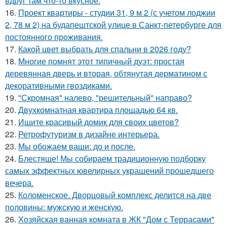
вдруг там что-то вкусное.
16.
Проект квартиры - студии 31, 9 м 2 (с учетом лоджии
2, 78 м 2) на будапештской улице в Санкт-петербурге для
постоянного проживания.
17.
Какой цвет выбрать для спальни в 2026 году?
18.
Многие помнят этот типичный дуэт: простая
деревянная дверь и вторая, обтянутая дерматином с
декоративными гвоздиками.
19.
"Скромная" налево, "решительный" направо?
20.
Двухкомнатная квартира площадью 64 кв.
21.
Ищите красивый домик для своих цветов?
22.
Ретрофутуризм в дизайне интерьера.
23.
Мы обожаем ваши: до и после.
24.
Блестяще! Мы собираем традиционную подборку
самых эффектных ювелирных украшений прошедшего
вечера.
25.
Коломенское. Дворцовый комплекс делится на две
половины: мужскую и женскую.
26.
Хозяйская ванная комната в ЖК "Дом с Террасами"