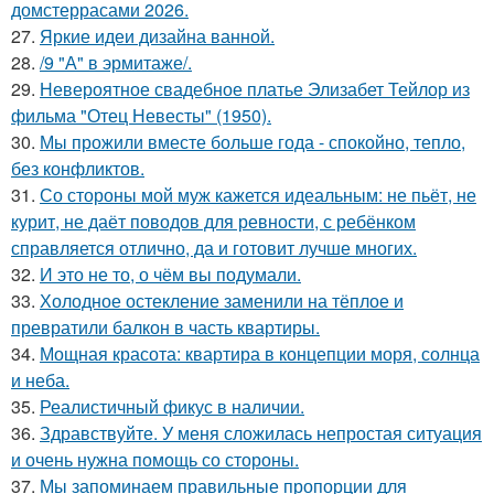
домстеррасами 2026.
27.
Яркие идеи дизайна ванной.
28.
/9 "А" в эрмитаже/.
29.
Невероятное свадебное платье Элизабет Тейлор из
фильма "Отец Невесты" (1950).
30.
Мы прожили вместе больше года - спокойно, тепло,
без конфликтов.
31.
Со стороны мой муж кажется идеальным: не пьёт, не
курит, не даёт поводов для ревности, с ребёнком
справляется отлично, да и готовит лучше многих.
32.
И это не то, о чём вы подумали.
33.
Холодное остекление заменили на тёплое и
превратили балкон в часть квартиры.
34.
Мощная красота: квартира в концепции моря, солнца
и неба.
35.
Реалистичный фикус в наличии.
36.
Здравствуйте. У меня сложилась непростая ситуация
и очень нужна помощь со стороны.
37.
Мы запоминаем правильные пропорции для