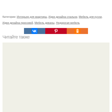
Категории:
Интерьер для квартиры
,
Идеи дизайна спальни
,
Мебель для кухни
,
Идеи дизайна прихожей
,
Мебель диваны
,
Недорогая мебель
Читайте также
Как правильно обрезать герань, чтобы она пышно цвела.