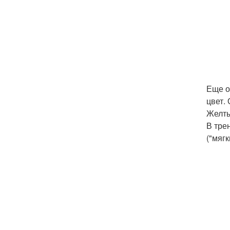
Еще о
цвет.
Желты
В тре
("мяг