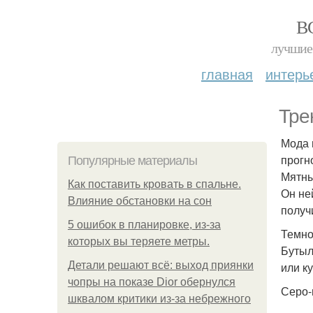
В
лучшие 
главная
интерь
Тре
Мода 
прогн
Популярные материалы
Мятны
Как поставить кровать в спальне.
Он не
Влияние обстановки на сон
получ
5 ошибок в планировке, из-за
Темно
которых вы теряете метры.
Бутыл
Детали решают всё: выход приянки
или к
чопры на показе Dior обернулся
Серо-
шквалом критики из-за небрежного