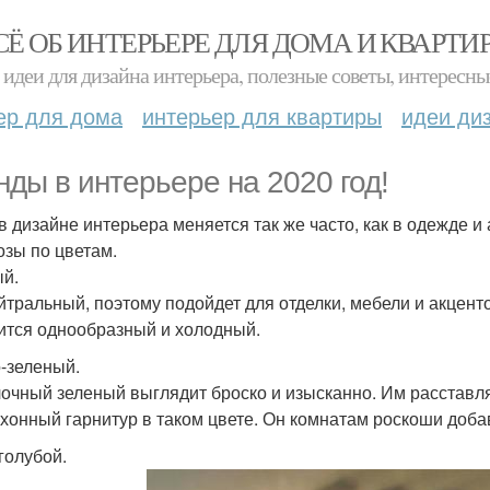
СЁ ОБ ИНТЕРЬЕРЕ ДЛЯ ДОМА И КВАРТИ
идеи для дизайна интерьера, полезные советы, интересны
ер для дома
интерьер для квартиры
идеи ди
нды в интерьере на 2020 год!
в дизайне интерьера меняется так же часто, как в одежде и
озы по цветам.
й.
йтральный, поэтому подойдет для отделки, мебели и акценто
ится однообразный и холодный.
-зеленый.
очный зеленый выглядит броско и изысканно. Им расставля
ухонный гарнитур в таком цвете. Он комнатам роскоши доба
голубой.