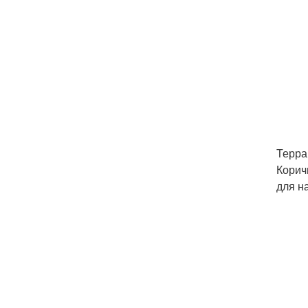
Терра
Корич
для н