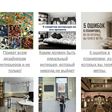
Привет всем
Каким должен быть
5 ошибок в
дизайнерам
идеальный
планировке, из
интерьеров и не
интерьер, который
которых вы тер
только!
никогда не выйдет
метры.
из моды?