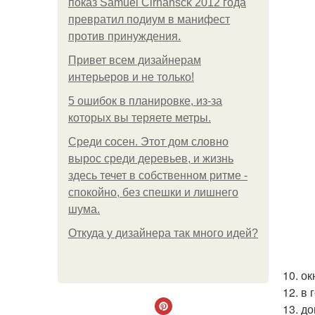
показ Samuel Cirnansck 2012 года
превратил подиум в манифест
против принуждения.
Привет всем дизайнерам
интерьеров и не только!
5 ошибок в планировке, из-за
которых вы теряете метры.
Среди сосен. Этот дом словно
вырос среди деревьев, и жизнь
здесь течет в собственном ритме -
спокойно, без спешки и лишнего
шума.
Откуда у дизайнера так много идей?
10. о
12. в
13. д