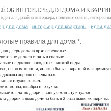
СЁ ОБ ИНТЕРЬЕРЕ ДЛЯ ДОМА И КВАРТИ
идеи для дизайна интерьера, полезные советы, интересны
ер для дома
интерьер для квартиры
идеи ди
олотые правила для дома *.
одная дверь должна ярко освещаться.
левизор не должен стоять в спальне.
спальне не должно находиться никакой воды.
бель, по возможности, должна быть квадратной или прямоуг
лы должны хорошо освещаться.
ставьте в кухне зеркал.
ржите метлы, швабры вне кухни.
крывайте плотно двери в ванную комнату и туалет.
сота дверей в доме должна быть в 2 раза выше их ширины.