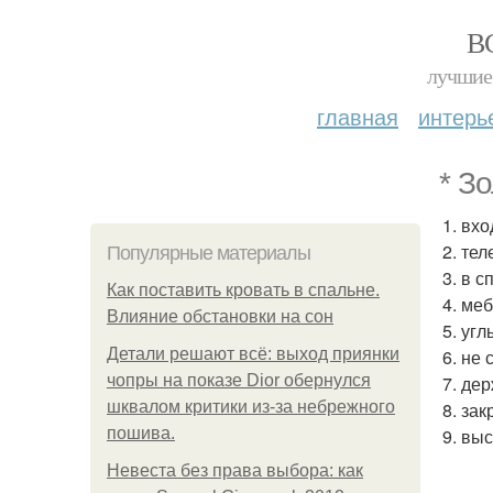
В
лучшие 
главная
интерь
* З
1. вх
2. те
Популярные материалы
3. в 
Как поставить кровать в спальне.
4. ме
Влияние обстановки на сон
5. уг
Детали решают всё: выход приянки
6. не 
чопры на показе Dior обернулся
7. де
шквалом критики из-за небрежного
8. за
пошива.
9. вы
Невеста без права выбора: как