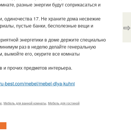
омнате, разные энергии будут соприкасаться и
ти, одиночества 17. Не храните дома несвежие
⇨
риалы, пустые банки, бесполезные вещи и
оприятной энергетики в доме держите специально
минимум раз в неделю делайте генеральную
м, вымойте его, окурите все комнаты
в и прочих предметов интерьера.
or.ru-best.com/mebel/mebel-dlya-kuhni
ме
,
Мебель для ванной комнаты
,
Мебель для гостиной