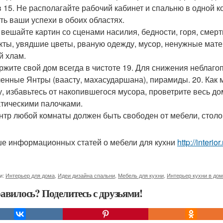
в 15. Не располагайте рабочий кабинет и спальню в одной к
ть ваши успехи в обоих областях.
е вешайте картин со сценами насилия, бедности, горя, смер
кты, увядшие цветы, рваную одежду, мусор, ненужные мате
й хлам.
ержите свой дом всегда в чистоте 19. Для снижения неблаг
енные Янтры (ваасту, махасударшана), пирамиды. 20. Как 
у, избавьтесь от накопившегося мусора, проветрите весь до
тическими палочками.
ентр любой комнаты должен быть свободен от мебели, столо
е информационных статей о мебели для кухни
http://interi
и:
Интерьер для дома
,
Идеи дизайна спальни
,
Мебель для кухни
,
Интерьер кухни в до
авилось? Поделитесь с друзьями!