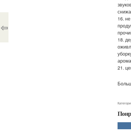
звуко
снижа
16. н
⇦
проду
прочи
18. д
оживл
уборк
арома
21. ц
Больш
Категори
Понр