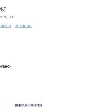
РЫ
е статьи
зайна
мебель
ольной.