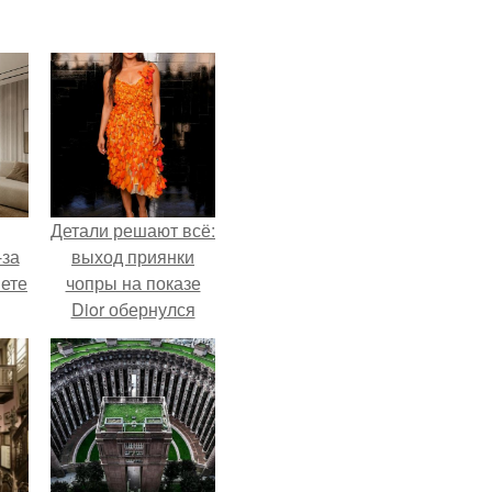
Детали решают всё:
-за
выход приянки
яете
чопры на показе
Dior обернулся
шквалом критики
из-за небрежного
пошива.