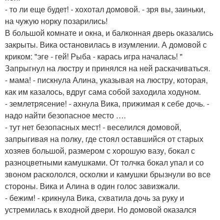
- то ли еще будет! - хохотал домовой. - зря вы, заиньки,
на чужую норку позарились!
В большой комнате и окна, и балконная дверь оказались
закрыты. Вика остановилась в изумлении. А домовой с
криком: "эге - гей! Рыба - карась игра началась! "
Запрыгнул на люстру и принялся на ней раскачиваться.
- мама! - пискнула Алина, указывая на люстру, которая,
как им казалось, вдруг сама собой заходила ходуном.
- землетрясение! - ахнула Вика, прижимая к себе дочь. -
надо найти безопасное место ….
- тут нет безопасных мест! - веселился домовой,
запрыгивая на полку, где стоял оставшийся от старых
хозяев большой, размером с хорошую вазу, бокал с
разноцветными камушками. От толчка бокал упал и со
звоном раскололся, осколки и камушки брызнули во все
стороны. Вика и Алина в один голос завизжали.
- бежим! - крикнула Вика, схватила дочь за руку и
устремилась к входной двери. Но домовой оказался