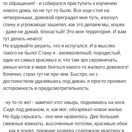
то обращения! - и собирался приступить к изучению
нового дома, но не тут-то было. Все еще стоя на
четвереньках, домовой преградил мне путь, изогнул
спину и угрожающе зашипел, как это делаем мы, кошки.
- даже не думай, блохастый! Это моя территория. И вам
тут делать нечего!
Не вздумайте решить, что я испугался. И в мыслях
такого не было! Стану я - великолепный, породистый,
один из самых красивых и, что там зря скромничать,
умных котов в мире бояться какого-то жалкого домового!
Конечно, страх тут ни при чем. Быстро, но с
достоинством удалившись под диван, я просто проявил
осторожность и предусмотрительность.
- ну то-то же! - заметил этот хмырь, поднимаясь на ноги.
Сидя под диваном, я, как мог, обозревал новое жилье.
Не буду скрывать - оно мне нравилось. Две большие
смежные комнаты, высоченные потолки, красивые обои
… как я понял, прежние хозяева содержали квартиру в