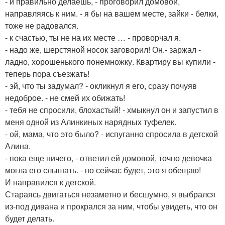
- и правильно делаешь, - проговорил домовой,
направляясь к ним. - я бы на вашем месте, зайки - белки,
тоже не радовался.
- к счастью, ты не на их месте … - проворчал я.
- надо же, шерстяной носок заговорил! Он.- заржал -
ладно, хорошенького понемножку. Квартиру вы купили -
теперь пора съезжать!
- эй, что ты задумал? - окликнул я его, сразу почуяв
недоброе. - не смей их обижать!
- тебя не спросили, блохастый! - хмыкнул он и запустил в
меня одной из Алинкиных нарядных туфелек.
- ой, мама, что это было? - испуганно спросила в детской
Алина.
- пока еще ничего, - ответил ей домовой, точно девочка
могла его слышать. - но сейчас будет, это я обещаю!
И направился к детской.
Стараясь двигаться незаметно и бесшумно, я выбрался
из-под дивана и прокрался за ним, чтобы увидеть, что он
будет делать.