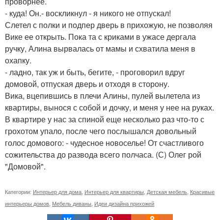
проворнее.
- куда! Он.- воскликнул - я никого не отпускал!
Слетел с полки и подпер дверь в прихожую, не позволяя
Вике ее открыть. Пока та с криками в ужасе дергала
ручку, Алина вырвалась от мамы и схватила меня в
охапку.
- ладно, так уж и быть, бегите, - проговорил вдруг
домовой, отпуская дверь и отходя в сторону.
Вика, вцепившись в плечи Алины, пулей вылетела из
квартиры, вынося с собой и дочку, и меня у нее на руках.
В квартире у нас за спиной еще несколько раз что-то с
грохотом упало, после чего послышался довольный
голос домового: - чудесное новоселье! От счастливого
сожительства до развода всего полчаса. (С) Олег рой
"Домовой".
Категории:
Интерьер для дома
,
Интерьер для квартиры
,
Детская мебель
,
Красивые
интерьеры домов
,
Мебель диваны
,
Идеи дизайна прихожей