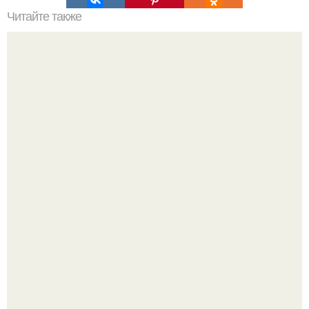
Читайте также
16 правил стильной девушки.
Я не дизайнер интерьеров и никогда им не была.