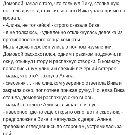
Домовой начал с того, что толкнул Вику, стелившую
постель дочке, да так сильно, что Вика упала прямо на
кровать.
- Алина, не толкайся! - строго сказала Вика.
- я не толкаюсь, - удивленно откликнулась девочка из
противоположного конца комнаты.
Мать и дочь переглянулись в полном изумлении.
Домовой расхохотался, одним прыжком подскочил к
окну, откинул штору и распахнул створки. В комнату
ворвались шум улицы и свежий вечерний ветерок.
- мама, что это? - ахнула Алина.
- сквозняк … - не слишком уверенно ответила Вика и
закрыла окно, поплотнее прижав ручку. Но, едва Вика
отошла, домовой распахнул окно вновь.
- мама! - в голосе Алины слышался испуг.
- наверное, где-то еще открыто окно, вот и сквозняк, -
предположила Вика и метнулась к двери. Алина,
тревожно оглядевшись по сторонам, устремилась за
ней.