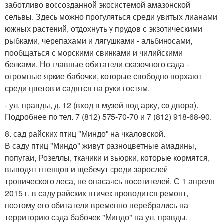
заботливо воссозданной экосистемой амазонской
сельвы. Здесь можно прогуляться среди увитых лианами
южных растений, отдохнуть у прудов с экзотическими
рыбками, черепахами и лягушками - альбиносами,
пообщаться с морскими свинками и чилийскими
белками. Но главные обитатели сказочного сада -
огромные яркие бабочки, которые свободно порхают
среди цветов и садятся на руки гостям.
- ул. правды, д. 12 (вход в музей под арку, со двора).
Подробнее по тел. 7 (812) 575-70-70 и 7 (812) 918-68-90.
8. сад райских птиц "Миндо" на чкаловской.
В саду птиц "Миндо" живут разноцветные амадины,
попугаи, Розеллы, ткачики и вьюрки, которые кормятся,
выводят птенцов и щебечут среди зарослей
тропического леса, не опасаясь посетителей. С 1 апреля
2015 г. в саду райских птичек проводится ремонт,
поэтому его обитатели временно перебрались на
территорию сада бабочек "Миндо" на ул. правды.