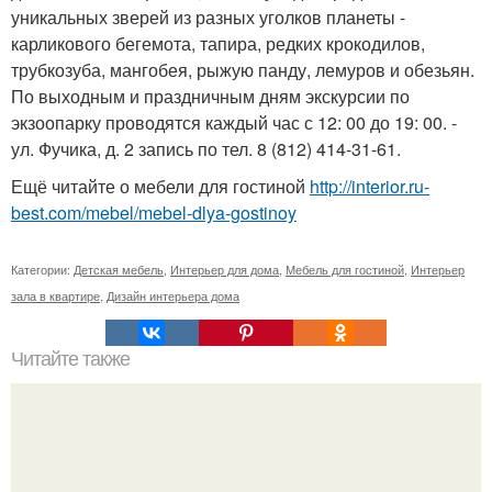
уникальных зверей из разных уголков планеты -
карликового бегемота, тапира, редких крокодилов,
трубкозуба, мангобея, рыжую панду, лемуров и обезьян.
По выходным и праздничным дням экскурсии по
экзоопарку проводятся каждый час с 12: 00 до 19: 00. -
ул. Фучика, д. 2 запись по тел. 8 (812) 414-31-61.
Ещё читайте о мебели для гостиной
http://interior.ru-
best.com/mebel/mebel-dlya-gostinoy
Категории:
Детская мебель
,
Интерьер для дома
,
Мебель для гостиной
,
Интерьер
зала в квартире
,
Дизайн интерьера дома
Читайте также