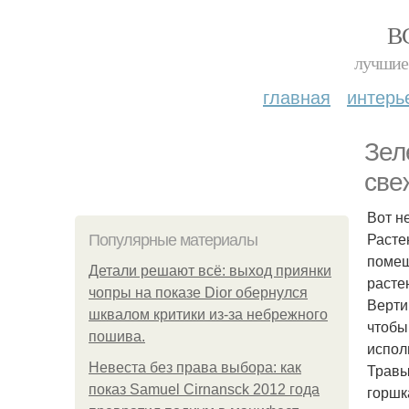
В
лучшие 
главная
интерь
Зел
све
Вот н
Расте
Популярные материалы
помещ
Детали решают всё: выход приянки
расте
чопры на показе Dior обернулся
Верти
шквалом критики из-за небрежного
чтобы
пошива.
испол
Невеста без права выбора: как
Травы
показ Samuel Cirnansck 2012 года
горшк