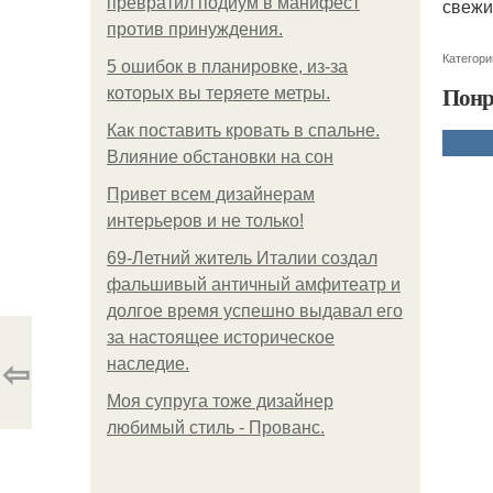
превратил подиум в манифест
свежи
против принуждения.
Категори
5 ошибок в планировке, из-за
Понр
которых вы теряете метры.
Как поставить кровать в спальне.
Влияние обстановки на сон
Привет всем дизайнерам
интерьеров и не только!
69-Летний житель Италии создал
фальшивый античный амфитеатр и
долгое время успешно выдавал его
за настоящее историческое
⇦
наследие.
Моя супруга тоже дизайнер
любимый стиль - Прованс.