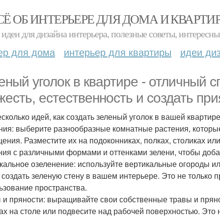
СЁ ОБ ИНТЕРЬЕРЕ ДЛЯ ДОМА И КВАРТИ
идеи для дизайна интерьера, полезные советы, интересны
ер для дома
интерьер для квартиры
идеи ди
еный уголок в квартире - отличный 
жесть, естественность и создать пр
есколько идей, как создать зеленый уголок в вашей квартире
ния: выберите разнообразные комнатные растения, которые
ения. Разместите их на подоконниках, полках, столиках ил
ния с различными формами и оттенками зелени, чтобы доба
кальное озеленение: используйте вертикальные огороды ил
 создать зеленую стену в вашем интерьере. Это не только п
ьзование пространства.
 и пряности: выращивайте свои собственные травы и пряно
ах на столе или подвесите над рабочей поверхностью. Это н