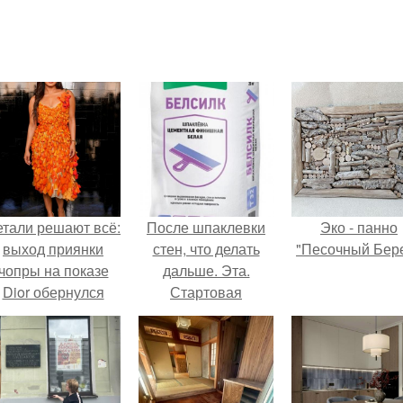
етали решают всё:
После шпаклевки
Эко - панно
выход приянки
стен, что делать
"Песочный Бере
чопры на показе
дальше. Эта.
Dior обернулся
Стартовая
шквалом критики
шпаклевка
из-за небрежного
пошива.