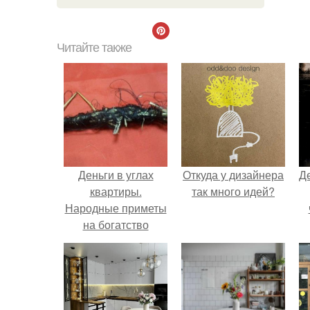
Читайте также
Деньги в углах
Откуда у дизайнера
Д
квартиры.
так много идей?
Народные приметы
на богатство