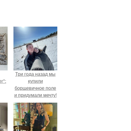
Три года назад мы
г":
купили
борщевичное поле
и придумали мечту!