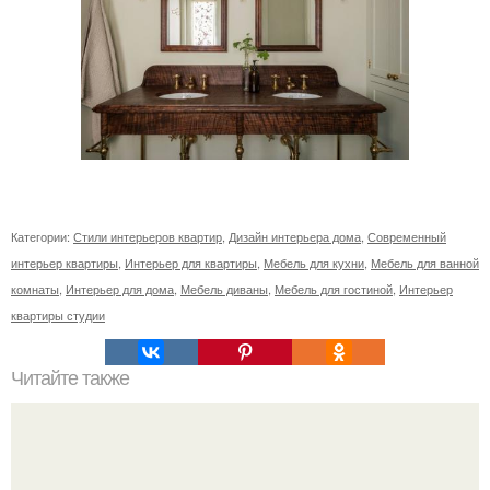
Категории:
Стили интерьеров квартир
,
Дизайн интерьера дома
,
Современный
интерьер квартиры
,
Интерьер для квартиры
,
Мебель для кухни
,
Мебель для ванной
комнаты
,
Интерьер для дома
,
Мебель диваны
,
Мебель для гостиной
,
Интерьер
квартиры студии
Читайте также