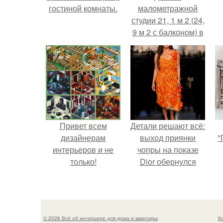
гостиной комнаты.
малометражной
студии 21, 1 м 2 (24,
9 м 2 с балконом) в
Краснодаре.
Привет всем
Детали решают всё:
дизайнерам
выход приянки
"
интерьеров и не
чопры на показе
только!
Dior обернулся
шквалом критики
из-за небрежного
пошива.
© 2026 Всё об интерьере для дома и квартиры
К