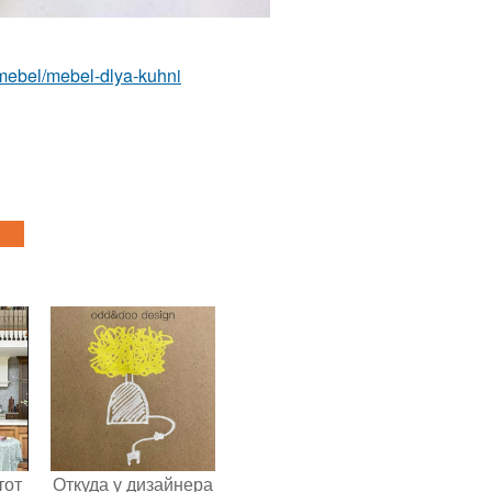
m/mebel/mebel-dlya-kuhni
тот
Откуда у дизайнера