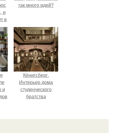
рос
так много идей?
, и
ет в
тме
з
его
я
Кёнигсберг.
ле
Интерьер дома
к и
студенческого
дов
братства
"Германия".
й.