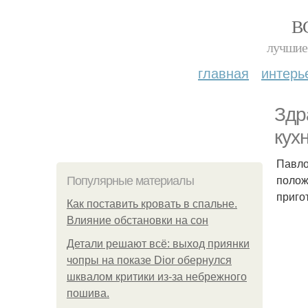
В
лучшие 
главная
интерь
Здр
кух
Павло
полож
Популярные материалы
приго
Как поставить кровать в спальне.
Влияние обстановки на сон
Детали решают всё: выход приянки
чопры на показе Dior обернулся
шквалом критики из-за небрежного
пошива.