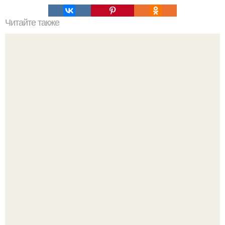
Читайте также
11 рецептов сахарной глазури, чтобы подойти творчески
к украшению печенюшек.
Культурный код. Можно сделать красивый интерьер