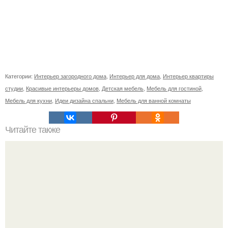
Категории:
Интерьер загородного дома
,
Интерьер для дома
,
Интерьер квартиры
студии
,
Красивые интерьеры домов
,
Детская мебель
,
Мебель для гостиной
,
Мебель для кухни
,
Идеи дизайна спальни
,
Мебель для ванной комнаты
Читайте также
Интерьер этой небольшой квартиры в 36 кв.