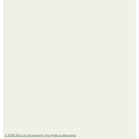
5 ошибок в планировке, из-за которых вы теряете метры.
"Проиллюстрированные Люди": Томас майландер
превратил солнечные ожоги в арт - объект.
© 2026 Всё об интерьере для дома и квартиры