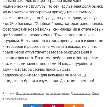
раньше заказчиками фотографий были чаще
коммерческие структуры, то сейчас львиная доля рынка
коммерческой фотографии приходится на съемку
физических лиц: семейную, детскую, индивидуальную
итд. Это большая "Хлебная" ниша, которая заполнилась
фотографами новой волны, снимающими в стиле новых
требований и предпочтений. Тоже самое стало и со
студиями. Большинство из них соревнуется в изяществе
интерьеров и дороговизне мебели и декора, но в них
практически отсутствует световое оборудования и
насадки для него. Поэтому требования к фотографам
стали иными, менее жесткими. И когда студийного
администратора сейчас просишь дать
радиосинхронизатор для вспышек он все чаще
вскидывает брови в изумлении. Да, такие времена!
Категории:
Интерьер квартиры студии
,
Мебель диваны
,
Детская мебель
,
Стили
интерьеров квартир