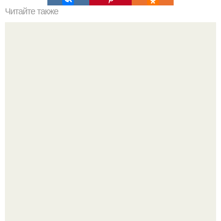
Читайте также
Как правильно обрезать герань, чтобы она пышно цвела.
Разноцветная керамическая плитка как украшение
интерьера.