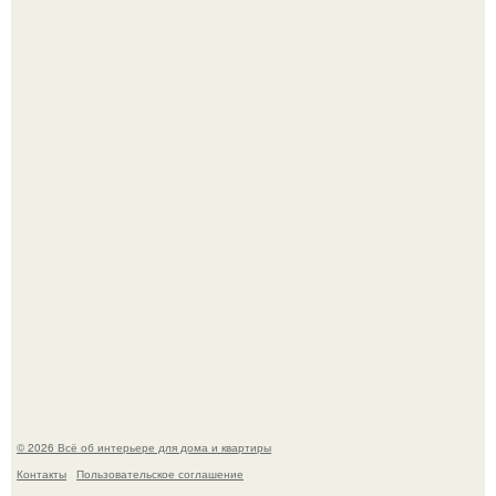
Невеста без права выбора: как показ Samuel Cirnansck
2012 года превратил подиум в манифест против
принуждения.
Сокровища из Hoff.
© 2026 Всё об интерьере для дома и квартиры
Контакты
Пользовательское соглашение