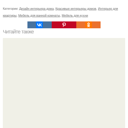
Категории:
Дизайн интерьера дома
,
Красивые интерьеры домов
,
Интерьер для
квартиры
,
Мебель для ванной комнаты
,
Мебель для кухни
Читайте также
Ваза из бутылки. Приступаем к уроку