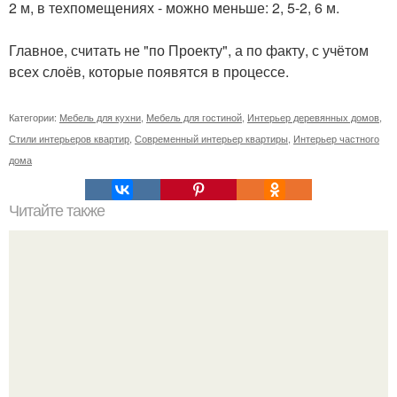
2 м, в техпомещениях - можно меньше: 2, 5-2, 6 м.
Главное, считать не "по Проекту", а по факту, с учётом
всех слоёв, которые появятся в процессе.
Категории:
Мебель для кухни
,
Мебель для гостиной
,
Интерьер деревянных домов
,
Стили интерьеров квартир
,
Современный интерьер квартиры
,
Интерьер частного
дома
Читайте также
Как поставить кровать в спальне. Влияние обстановки на
сон