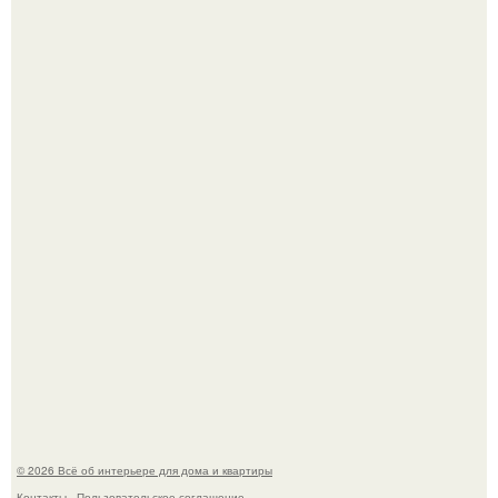
В сети продолжают обсуждать изменения во внешности
актрисы.
Круг замкнулся: психологиня Вероника Степанова снова
вышла замуж за собственного бывшего мужа.
© 2026 Всё об интерьере для дома и квартиры
Контакты
Пользовательское соглашение