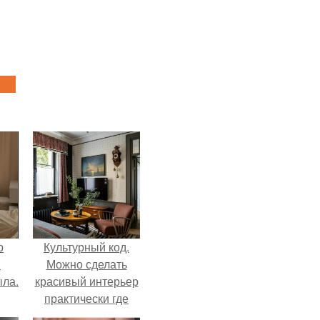
р
Культурный код.
и
Можно сделать
ыла.
красивый интерьер
практически где
угодно.