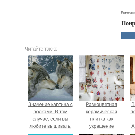
Категори
Понр
Читайте также
Значение картина с
Разноцветная
В
волками. В том
керамическая
п
случае, если вы
плитка как
любите вышивать,
украшение
А
то наверняка
интерьера.