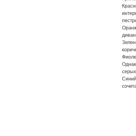
Красн
интер
пестр
Оранж
диван
Зелен
корич
Фиоле
Однак
серых
Синий
сочет