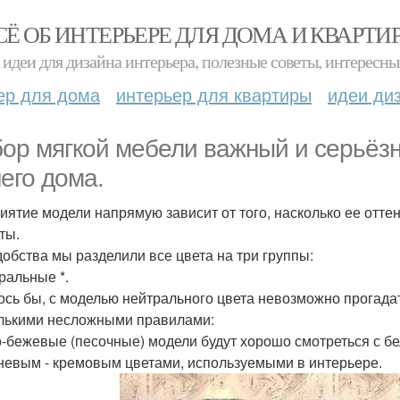
СЁ ОБ ИНТЕРЬЕРЕ ДЛЯ ДОМА И КВАРТИ
идеи для дизайна интерьера, полезные советы, интересны
ер для дома
интерьер для квартиры
идеи ди
ор мягкой мебели важный и серьёз
его дома.
иятие модели напрямую зависит от того, насколько ее отте
ты.
добства мы разделили все цвета на три группы:
тральные *.
ось бы, с моделью нейтрального цвета невозможно прогадать
лькими несложными правилами:
-бежевые (песочные) модели будут хорошо смотреться с бел
невым - кремовым цветами, используемыми в интерьере.