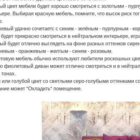
ый цвет мебели будет хорошо смотреться с золотыми - пур
ьере. Выбирая красную мебель, помните, что высок риск тог
о.
евый удачно сочетаетс с синим - зелёным - пурпурным - к
 будет прекрасно смотреться в нейтральном интерьере, игра
ый будет отлично выглядеть на фоне разных оттенков сирен
невым - оранжевым - желтым - синем - розовым.
товую мебель обычно используют любители роскошных цвето
о фиолетовый диван может отлично смотреться и в нейтра
 тонах.
 или голубой цвет со светлыми серо-голубыми оттенками со
ание может "Охладить" помещение.