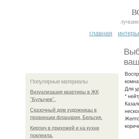
В
лучшие 
главная
интерь
Выб
ваш
Воспр
комна
Популярные материалы
Для у
Визуализация квартиры в ЖК
* ней
"Булычев".
Казал
Сказочный дом художницы в
неско
провинции фландрия, Бельгия.
Желто
корич
Кирпич в прихожей и на кухне
поклеила.