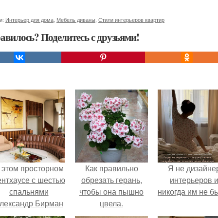
и:
Интерьер для дома
,
Мебель диваны
,
Стили интерьеров квартир
авилось? Поделитесь с друзьями!
 этом просторном
Как правильно
Я не дизайне
ентхаусе с шестью
обрезать герань,
интерьеров 
спальнями
чтобы она пышно
никогда им не б
лександр Бирман
цвела.
живет со своей