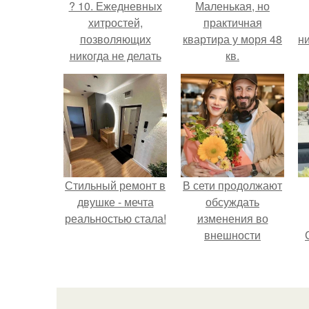
? 10. Ежедневных
Маленькая, но
хитростей,
практичная
позволяющих
квартира у моря 48
ни
никогда не делать
кв.
уборку?
Стильный ремонт в
В сети продолжают
двушке - мечта
обсуждать
реальностью стала!
изменения во
внешности
актрисы.