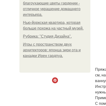
благоухающие цветы гардении -
отличное украшение домашнего
интерьера.
Нью-йоркская квартира, которая
больше похожа на частный музей.
Рубрика: "Студия Дизайна".
Игры с пространством двух
архитекторов: японца эири ота и
канадки Ирен гардпуа.
Пряжа
см, н
ванну
Инстр
нужны
Приме
С пом