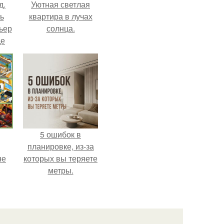
д.
Уютная светлая
ь
квартира в лучах
ьер
солнца.
де
5 ошибок в
планировке, из-за
не
которых вы теряете
метры.