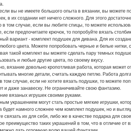
а.
если вы не имеете большого опыта в вязании, вы можете п
ек, в их создании нет ничего сложного. Для этого достаточ
о в том случае, если вы любите спицы, то можете использов
е, если предпочитаете крючок, то попробуйте вязать столби
ный вариант - комплект подушек для дивана. Для их создан
 любого цвета. Можете попробовать черные и белые нитки, о
вая такой комплект вы можете сделать пару темных подушек
ьзовать и любые другие цвета, по своему вкусу.
но, вязание довольно кропотливая работа, которая может о
итывать многие детали, считать каждую петлю. Работа долга
в том случае, если не хотите вязать подушки, то можете по
ет и даже занавеску. Не ограничивайте свою фантазию.
ние вязаных игрушек своими руками.
ным украшением могут стать простые мягкие игрушки, кото
а будет намного сложнее чем комплект подушек, но и выгля
е связать их для себя, либо же в качестве подарка для сво
ое преимущество таких украшений в том, что в отличие от в
 можно дать огромную волю вашей фантазии.