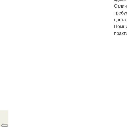
Отлич
требу
цвета.
Помни
практи
⇦