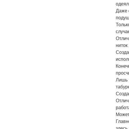
одеял
Даже 
подуш
Тольк
случа
Отлич
ниток
Созда
испол
Конеч
просч
Лишь 
табур
Созда
Отлич
работ
Может
Главн
здесь