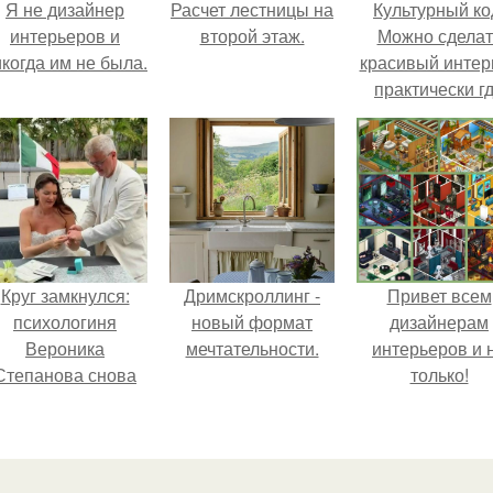
Я не дизайнер
Расчет лестницы на
Культурный ко
интерьеров и
второй этаж.
Можно сделат
когда им не была.
красивый интер
практически г
угодно.
Круг замкнулся:
Дримскроллинг -
Привет всем
психологиня
новый формат
дизайнерам
Вероника
мечтательности.
интерьеров и 
Степанова снова
только!
вышла замуж за
собственного
бывшего мужа.