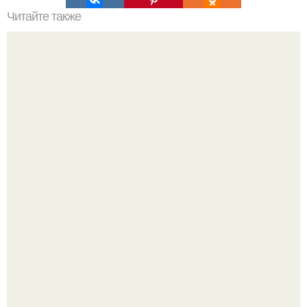
Читайте также
Сколько сохнут обои на флизелиновой основе после
поклейки. Когда высохнет клей?
"Проиллюстрированные Люди": Томас майландер