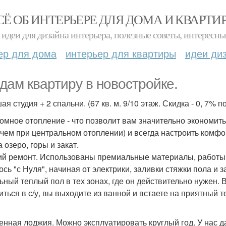
СЁ ОБ ИНТЕРЬЕРЕ ДЛЯ ДОМА И КВАРТИ
идеи для дизайна интерьера, полезные советы, интересны
ер для дома
интерьер для квартиры
идеи ди
дам квартиру в новостройке.
я студия + 2 спальни. (67 кв. м. 9/10 этаж. Скидка - 0, 7% п
омное отопление - что позволит вам значительно экономить
 чем при центральном отоплении) и всегда настроить комфо
 озеро, горы и закат.
й ремонт. Использованы премиальные материалы, работы
ось "с Нуля", начиная от электрики, заливки стяжки пола и 
ьный теплый пол в тех зонах, где он действительно нужен. 
иться в с/у, вы выходите из ванной и встаете на приятный т
енная лоджия. Можно эксплуатировать круглый год. У нас д