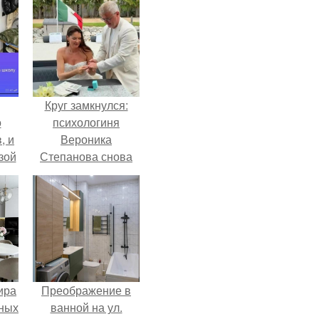
Круг замкнулся:
о
психологиня
, и
Вероника
зой
Степанова снова
ы.
вышла замуж за
собственного
бывшего мужа.
ира
Преображение в
тных
ванной на ул.