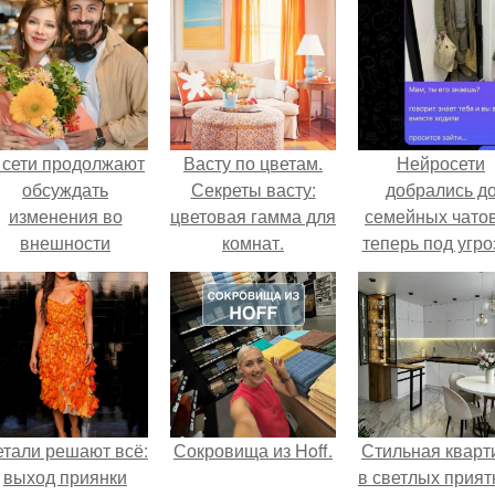
 сети продолжают
Васту по цветам.
Нейросети
обсуждать
Секреты васту:
добрались д
изменения во
цветовая гамма для
семейных чатов
внешности
комнат.
теперь под угро
актрисы.
мамины нерв
етали решают всё:
Сокровища из Hoff.
Стильная кварт
выход приянки
в светлых прия