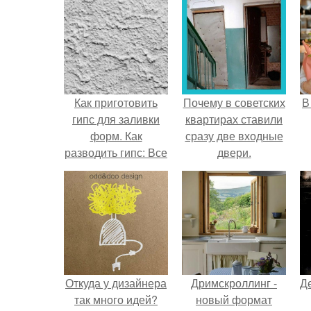
Как приготовить
Почему в советских
В
гипс для заливки
квартирах ставили
форм. Как
сразу две входные
разводить гипс: Все
двери.
о приготовлении
идеального
раствора
Откуда у дизайнера
Дримскроллинг -
Д
так много идей?
новый формат