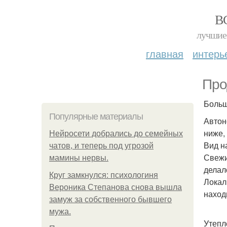
В
лучшие 
главная
интерь
Про
Больша
Популярные материалы
Автон
ниже,
Нейросети добрались до семейных
Вид на
чатов, и теперь под угрозой
Свежи
мамины нервы.
делал
Круг замкнулся: психологиня
Локал
Вероника Степанова снова вышла
наход
замуж за собственного бывшего
мужа.
Утепл