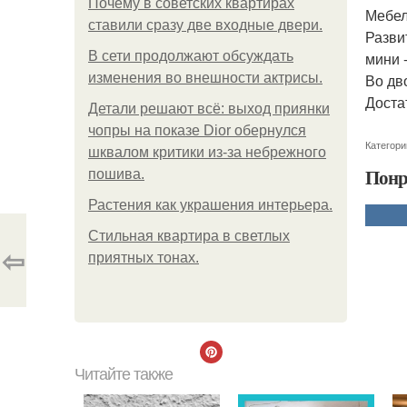
Почему в советских квартирах
Мебел
ставили сразу две входные двери.
Разви
В сети продолжают обсуждать
мини -
изменения во внешности актрисы.
Во дв
Доста
Детали решают всё: выход приянки
чопры на показе Dior обернулся
Категори
шквалом критики из-за небрежного
Понр
пошива.
Растения как украшения интерьера.
Стильная квартира в светлых
⇦
приятных тонах.
Читайте также