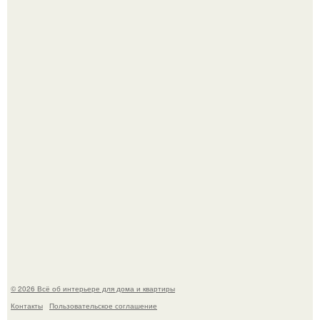
Невеста без права выбора: как показ Samuel Cirnansck
2012 года превратил подиум в манифест против
принуждения.
Сокровища из Hoff.
© 2026 Всё об интерьере для дома и квартиры
Контакты
Пользовательское соглашение