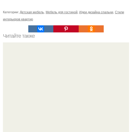
Категории:
Детская мебель
,
Мебель для гостиной
,
Идеи дизайна спальни
,
Стили
интерьеров квартир
Читайте также
Резьба по дереву в стиле барокко. Резьба по дереву:
стилистические направления и характерные узоры.