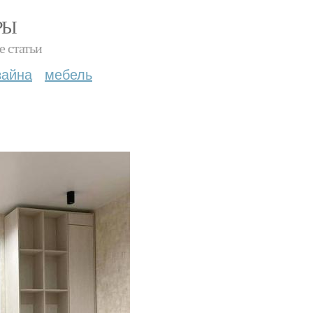
РЫ
е статьи
зайна
мебель