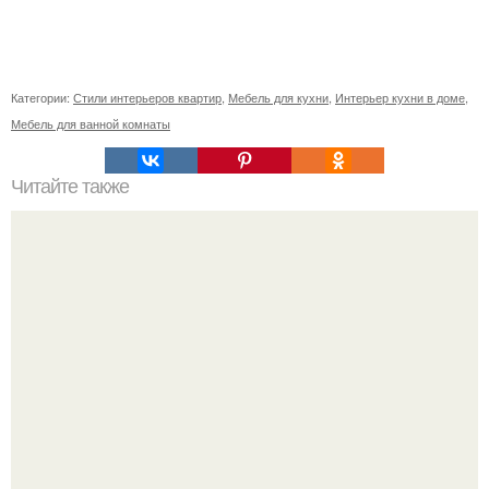
Категории:
Стили интерьеров квартир
,
Мебель для кухни
,
Интерьер кухни в доме
,
Мебель для ванной комнаты
Читайте также
Значение картина с волками. В том случае, если вы
любите вышивать, то наверняка задумывались о том,
что означает та или иная вышитая вами картина.