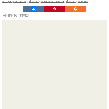
интерьеров квартир
,
Мебель для ванной комнаты
,
Мебель для кухни
Читайте также
Замена электропроводки своими руками.
В сети продолжают обсуждать изменения во внешности