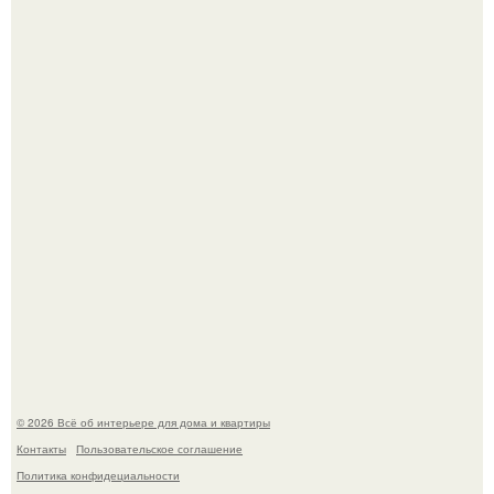
амфитеатр и долгое время успешно выдавал его за
настоящее историческое наследие.
Невеста без права выбора: как показ Samuel Cirnansck
2012 года превратил подиум в манифест против
принуждения.
© 2026 Всё об интерьере для дома и квартиры
Контакты
Пользовательское соглашение
Политика конфидециальности