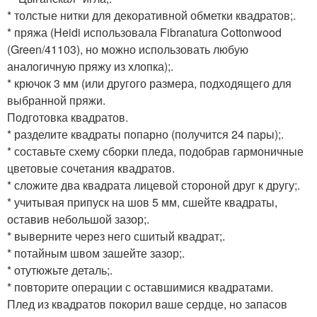
* толстые нитки для декоративной обметки квадратов;.
* пряжа (Heidi использовала Fibranatura Cottonwood
(Green/41103), но можно использовать любую
аналогичную пряжу из хлопка);.
* крючок 3 мм (или другого размера, подходящего для
выбранной пряжи.
Подготовка квадратов.
* разделите квадраты попарно (получится 24 пары);.
* составьте схему сборки пледа, подобрав гармоничные
цветовые сочетания квадратов.
* сложите два квадрата лицевой стороной друг к другу;.
* учитывая припуск на шов 5 мм, сшейте квадраты,
оставив небольшой зазор;.
* выверните через него сшитый квадрат;.
* потайным швом зашейте зазор;.
* отутюжьте деталь;.
* повторите операции с оставшимися квадратами.
Плед из квадратов покорил ваше сердце, но запасов