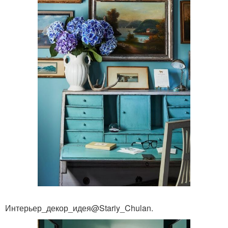
Интерьер_декор_идея@Stariy_Chulan.