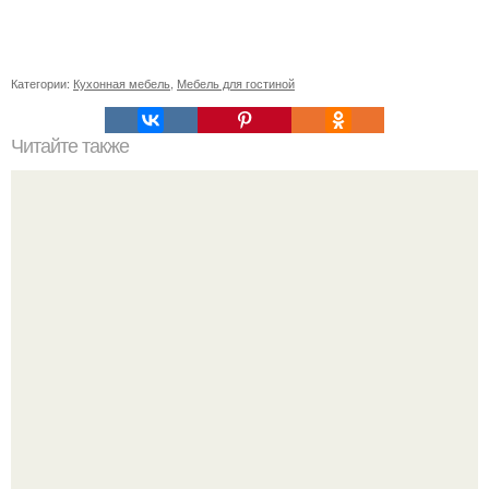
Категории:
Кухонная мебель
,
Мебель для гостиной
Читайте также
Советские мебельные стенки названия. Вещи века:
советские стенки 80-х.