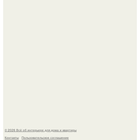
Кёнигсберг. Интерьер дома студенческого братства
"Германия".
Это жилой комплекс в Париже, в пригороде нуази - ле -
гран.
© 2026 Всё об интерьере для дома и квартиры
Контакты
Пользовательское соглашение