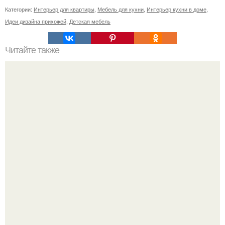
Категории:
Интерьер для квартиры
,
Мебель для кухни
,
Интерьер кухни в доме
,
Идеи дизайна прихожей
,
Детская мебель
Читайте также
Советские мебельные стенки названия. Вещи века:
советские стенки 80-х.