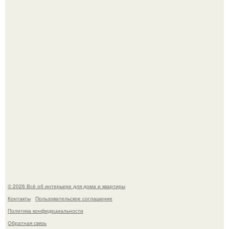
Дизайн малометражной студии 21, 1 м 2 (24, 9 м 2 с
балконом) в Краснодаре.
Откуда у дизайнера так много идей?
© 2026 Всё об интерьере для дома и квартиры
Контакты
Пользовательское соглашение
Политика конфидециальности
Обратная связь