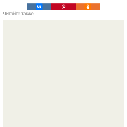
Читайте также
Гостевой домик в Швеции, 30 кв.
Разноцветная керамическая плитка как украшение