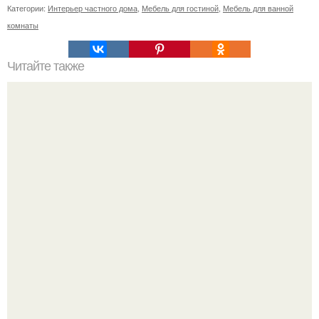
Категории:
Интерьер частного дома
,
Мебель для гостиной
,
Мебель для ванной
комнаты
Читайте также
Значение картина с волками. В том случае, если вы
любите вышивать, то наверняка задумывались о том,
что означает та или иная вышитая вами картина.