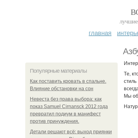
В
лучшие 
главная
интерь
Азб
Интер
Популярные материалы
Те, к
стиль
Как поставить кровать в спальне.
всегд
Влияние обстановки на сон
Мы об
Невеста без права выбора: как
Натур
показ Samuel Cirnansck 2012 года
превратил подиум в манифест
против принуждения.
Детали решают всё: выход приянки