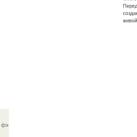
Перед
созда
живой
⇦