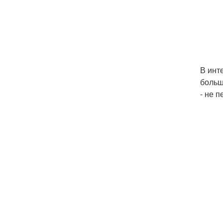
В инт
больш
- не 