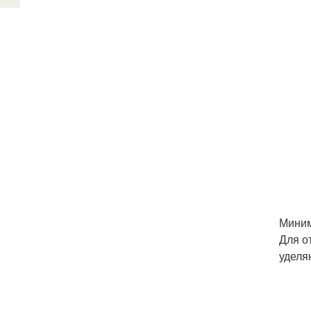
Миним
Для о
уделя