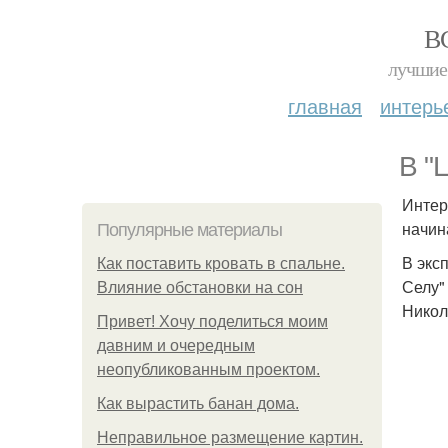
В
лучшие 
главная
интерь
В "
Интер
начина
Популярные материалы
В экс
Как поставить кровать в спальне.
Селу"
Влияние обстановки на сон
Никол
Привет! Хочу поделиться моим
давним и очередным
неопубликованным проектом.
Как вырастить банан дома.
Неправильное размещение картин.