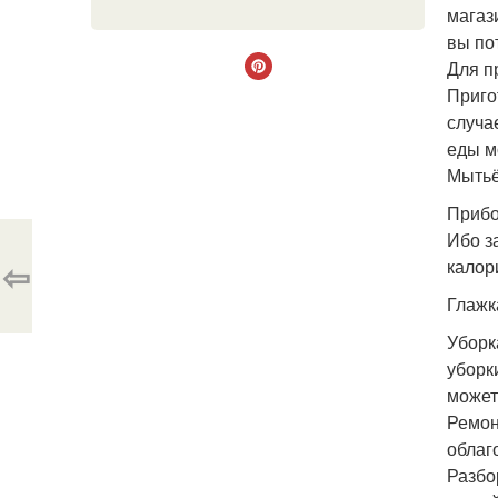
магаз
вы по
Для п
Приго
случа
еды м
Мытьё
Прибо
Ибо з
⇦
калор
Глажка
Уборк
уборк
может
Ремон
облаг
Разбо