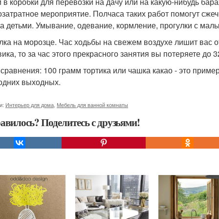
 в коробки для перевозки на дачу или на какую-нибудь бара
озатратное мероприятие. Полчаса таких работ помогут сжеч
за детьми. Умывание, одевание, кормление, прогулки с малы
лка на морозце. Час ходьбы на свежем воздухе лишит вас о
вика, то за час этого прекрасного занятия вы потеряете до 3
 сравнения: 100 грамм тортика или чашка какао - это прим
одних выходных.
и:
Интерьер для дома
,
Мебель для ванной комнаты
авилось? Поделитесь с друзьями!