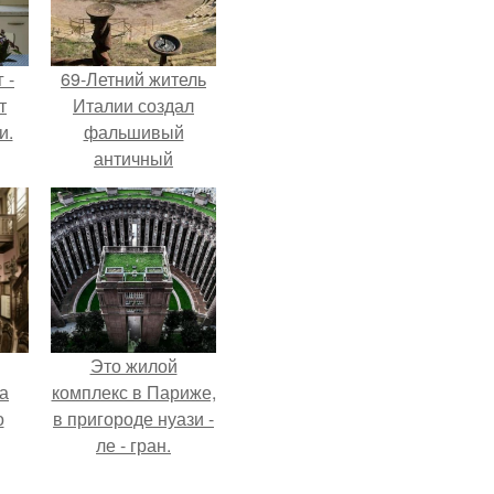
 -
69-Летний житель
т
Италии создал
и.
фальшивый
античный
амфитеатр и
долгое время
успешно выдавал
его за настоящее
историческое
наследие.
Это жилой
а
комплекс в Париже,
о
в пригороде нуази -
ле - гран.