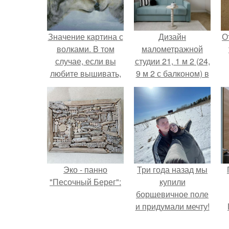
Значение картина с
Дизайн
О
волками. В том
малометражной
случае, если вы
студии 21, 1 м 2 (24,
любите вышивать,
9 м 2 с балконом) в
то наверняка
Краснодаре.
задумывались о
том, что означает та
или иная вышитая
вами картина.
Эко - панно
Три года назад мы
"Песочный Берег":
купили
борщевичное поле
и придумали мечту!