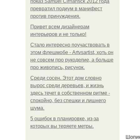
показ Samuel Cirnansck 2012 года
превратил подиум в манифест
против принуждения.
Привет всем дизайнерам
интерьеров и не только!
Стало интересно поучаствовать в
этом флешмобе - Artvsartist, хоть он
не совсем про рукоделие, а больше
про живопись, рисунок.
Среди сосен. Этот дом словно
вырос среди деревьев, и жизнь
здесь течет в собственном ритме -
спокойно, без спешки и лишнего
шума.
5 ошибок в планировке, из-за
которых вы теряете метры.
Шопин