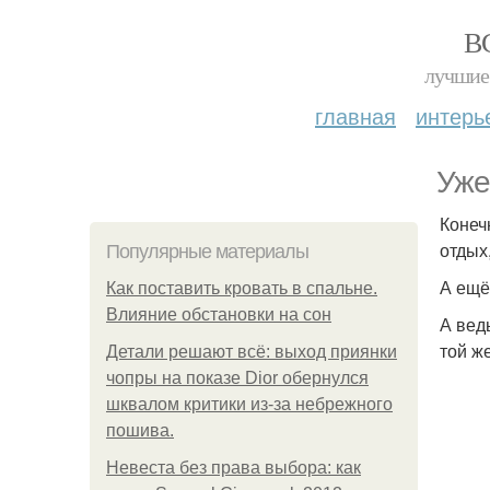
В
лучшие 
главная
интерь
Уже
Конеч
отдых
Популярные материалы
А ещё
Как поставить кровать в спальне.
Влияние обстановки на сон
А вед
той ж
Детали решают всё: выход приянки
чопры на показе Dior обернулся
шквалом критики из-за небрежного
пошива.
Невеста без права выбора: как