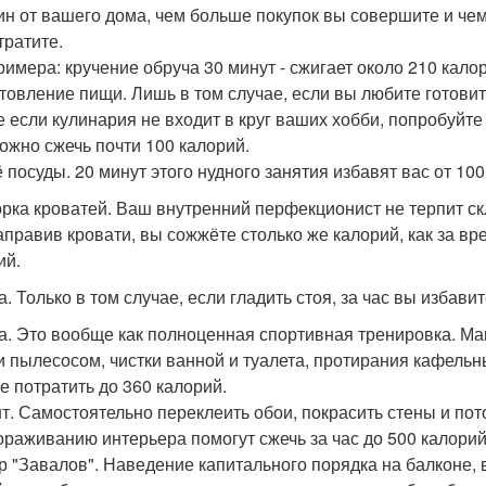
ин от вашего дома, чем больше покупок вы совершите и чем
тратите.
римера: кручение обруча 30 минут - сжигает около 210 кало
товление пищи. Лишь в том случае, если вы любите готовить
е если кулинария не входит в круг ваших хобби, попробуйте 
ожно сжечь почти 100 калорий.
 посуды. 20 минут этого нудного занятия избавят вас от 100
рка кроватей. Ваш внутренний перфекционист не терпит ск
аправив кровати, вы сожжёте столько же калорий, как за вр
ий.
. Только в том случае, если гладить стоя, за час вы избавит
а. Это вообще как полноценная спортивная тренировка. Ма
и пылесосом, чистки ванной и туалета, протирания кафельны
е потратить до 360 калорий.
т. Самостоятельно переклеить обои, покрасить стены и пот
ораживанию интерьера помогут сжечь за час до 500 калорий
р "Завалов". Наведение капитального порядка на балконе, 