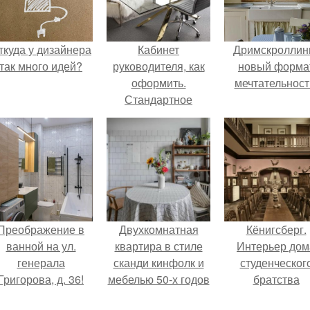
ткуда у дизайнера
Кабинет
Дримскроллинг
так много идей?
руководителя, как
новый форма
оформить.
мечтательност
Стандартное
разделение на зоны
Преображение в
Двухкомнатная
Кёнигсберг.
ванной на ул.
квартира в стиле
Интерьер дом
генерала
сканди кинфолк и
студенческог
Григорова, д. 36!
мебелью 50-х годов
братства
в высотке на
"Германия".