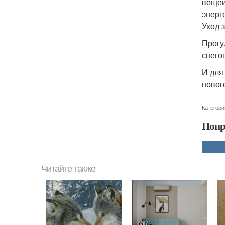
вещей
энерг
Уход 
Прогу
снего
И для
новог
Категори
Понр
Читайте также