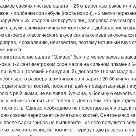
раммов свежих листьев салата, - 25 отваренных раков или 
ков, - полбанки сои кабуль (паста из сои), - 2 мелко пореза
нарубленных, сваренных вкрутую яиц, заправка соусом про
ые с двумя свежими яичными желтками, с добавлением фран
из секретов классического вкуса салата оливье заключался
приправ, к сожалению, неизвестен, поэтому истинный вкус 
менников.
приготовление салата "Оливье" был не менее захватываю
ков в 1-2 сантиметровом слое масла на сильном пламени 5-
или бульон (говяжий или куриный), добавьте 150 мл мадеры н
 небольшого размера шампиньонов и варите 20-30 минут на
а отделяться от костей, посолите, дайте повариться ещё па
юлю с рябчиками, не выливая бульона, в большую ёмкость с 
мясу рябчиков остыть постепенно. Дело в том, что при отде
т нежность. Однако необходимо не перестараться и отделять
 оно совсем перестанет сниматься с костей. Снятое мясо за
н после варки грибов не выливайте - из него получится вел
е их заменить курицей, помните - курицу надо разрезать на 2