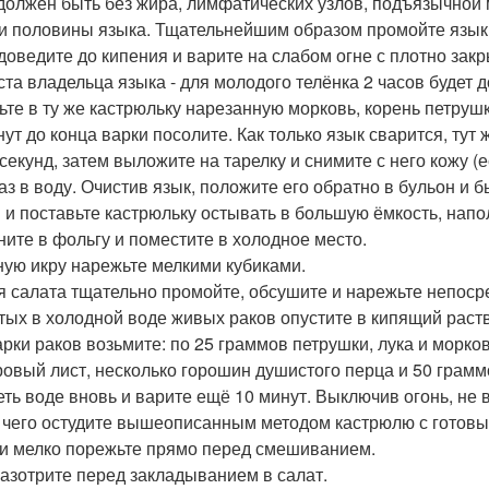
должен быть без жира, лимфатических узлов, подъязычной м
 и половины языка. Тщательнейшим образом промойте язык 
 доведите до кипения и варите на слабом огне с плотно зак
ста владельца языка - для молодого телёнка 2 часов будет д
ьте в ту же кастрюльку нарезанную морковь, корень петрушки
нут до конца варки посолите. Как только язык сварится, тут
 секунд, затем выложите на тарелку и снимите с него кожу (
аз в воду. Очистив язык, положите его обратно в бульон и 
 и поставьте кастрюльку остывать в большую ёмкость, нап
ните в фольгу и поместите в холодное место.
ую икру нарежьте мелкими кубиками.
я салата тщательно промойте, обсушите и нарежьте непоср
ых в холодной воде живых раков опустите в кипящий раств
арки раков возьмите: по 25 граммов петрушки, лука и морков
ровый лист, несколько горошин душистого перца и 50 граммо
еть воде вновь и варите ещё 10 минут. Выключив огонь, не 
 чего остудите вышеописанным методом кастрюлю с готовы
и мелко порежьте прямо перед смешиванием.
азотрите перед закладыванием в салат.