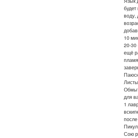
Язык 
будет
воду,
возра
добав
10 ми
20-30
ещё р
пламя
завер
Паюсн
Листь
Обмыт
для в
1 лав
вскип
после
Пикул
Сою р