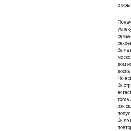
откры
Понач
успех
семье
секре
была 
моско
дом н
доска
Но вс
быстр
естес
тогда
изыск
попул
было 
повто