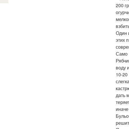
200 г
огурчи
мелко
взбит
Один 
этих 
совре
Само 
Рябчи
воду 
10-20
слегк
кастр
дать 
теряе
иначе
Бульо
решит