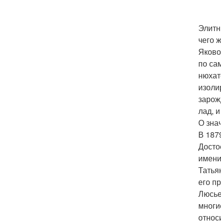
Элитн
чего 
Яково
по са
нюхат
изоли
зарож
лад, 
О зна
В 1879
Досто
имени
Татья
его п
Люсье
многи
относ