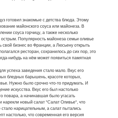
уз готовил знакомые с детства блюда. Этому
ование майонского соуса или майонеза. В
лении соуса горчицу, а также несколько
ка острым. Популярность майонеза семьи оливье
ь свой бизнес во Франции, а Люсьену открыть
олагался ресторан, сохранилось до сих пор, это
когда-нибудь на нём может появиться памятная
ля успеха заведения стало мало. Вкус его
чных бледных барышень, красоте которых,
ье. Нужно было срочно что-то придумать. И
ние искусства. Вкус его был настолько
го повара, а начинавшая было угасать
и нарекли новый салат "Салат Оливье", что
е стало нарицательным, а салат пытались
епт настолько, что современная его версия