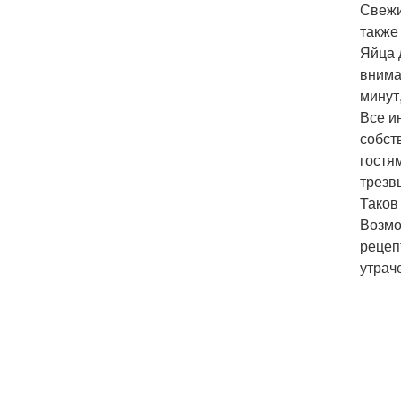
Свежи
также
Яйца 
внима
минут,
Все и
собст
гостя
трезв
Таков
Возмо
рецеп
утрач