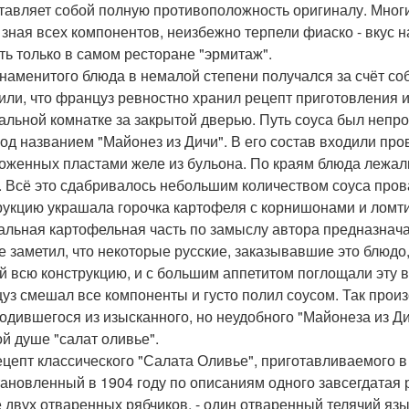
тавляет собой полную противоположность оригиналу. Многи
е зная всех компонентов, неизбежно терпели фиаско - вкус
ть только в самом ресторане "эрмитаж".
знаменитого блюда в немалой степени получался за счёт со
или, что француз ревностно хранил рецепт приготовления 
альной комнатке за закрытой дверью. Путь соуса был непр
под названием "Майонез из Дичи". В его состав входили пр
оженных пластами желе из бульона. По краям блюда лежал
. Всё это сдабривалось небольшим количеством соуса пров
рукцию украшала горочка картофеля с корнишонами и ломти
альная картофельная часть по замыслу автора предназнач
е заметил, что некоторые русские, заказывавшие это блюд
й всю конструкцию, и с большим аппетитом поглощали эту 
уз смешал все компоненты и густо полил соусом. Так прои
одившегося из изысканного, но неудобного "Майонеза из Ди
ой душе "салат оливье".
ецепт классического "Салата Оливье", приготавливаемого 
тановленный в 1904 году по описаниям одного завсегдатая 
е двух отваренных рябчиков, - один отваренный телячий язы