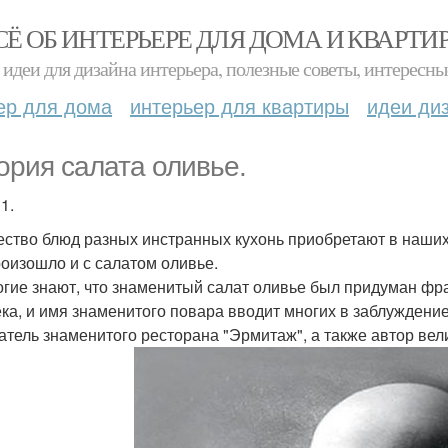
СЁ ОБ ИНТЕРЬЕРЕ ДЛЯ ДОМА И КВАРТИ
идеи для дизайна интерьера, полезные советы, интересны
ер для дома
интерьер для квартиры
идеи ди
ория салата оливье.
1.
ство блюд разных инстранных кухонь приобретают в наших 
роизошло и с салатом оливье.
гие знают, что знаменитый салат оливье был придуман фр
ека, и имя знаменитого повара вводит многих в заблуждение
атель знаменитого ресторана "Эрмитаж", а также автор вел