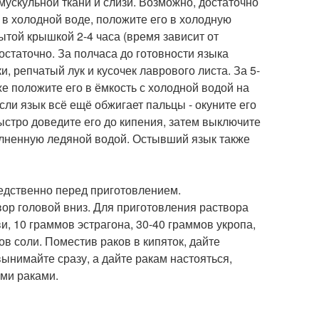
ускульной ткани и слизи. Возможно, достаточно
в холодной воде, положите его в холодную
рытой крышкой 2-4 часа (время зависит от
остаточно. За полчаса до готовности языка
, репчатый лук и кусочек лаврового листа. За 5-
 же положите его в ёмкость с холодной водой на
если язык всё ещё обжигает пальцы - окуните его
быстро доведите его до кипения, затем выключите
олненную ледяной водой. Остывший язык также
едственно перед приготовлением.
ор головой вниз. Для приготовления раствора
и, 10 граммов эстрагона, 30-40 граммов укропа,
в соли. Поместив раков в кипяток, дайте
вынимайте сразу, а дайте ракам настояться,
ми раками.