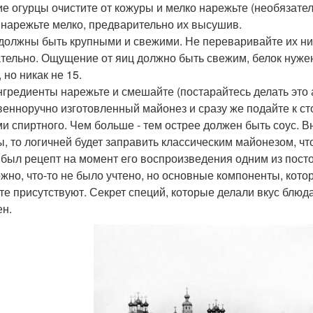
е огурцы очистите от кожуры и мелко нарежьте (необязател
 нарежьте мелко, предварительно их высушив.
должны быть крупными и свежими. Не переваривайте их ни в
тельно. Ощущение от яиц должно быть свежим, белок нужен
 но никак не 15.
нгредиенты нарежьте и смешайте (постарайтесь делать это 
венноручно изготовленный майонез и сразу же подайте к ст
ми спиртного. Чем больше - тем острее должен быть соус. Вн
ы, то логичней будет заправить классическим майонезом, ч
 был рецепт на момент его воспроизведения одним из пост
жно, что-то не было учтено, но основные компоненты, кото
те присутствуют. Секрет специй, которые делали вкус блю
ен.