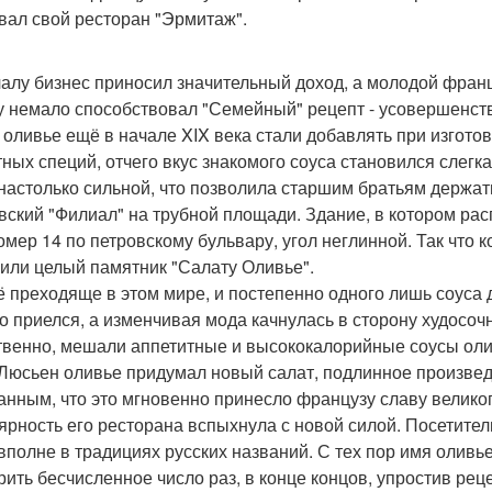
вал свой ресторан "Эрмитаж".
алу бизнес приносил значительный доход, а молодой франц
у немало способствовал "Семейный" рецепт - усовершенств
 оливье ещё в начале XIX века стали добавлять при изготов
тных специй, отчего вкус знакомого соуса становился слег
настолько сильной, что позволила старшим братьям держат
вский "Филиал" на трубной площади. Здание, в котором расп
омер 14 по петровскому бульвару, угол неглинной. Так что 
 или целый памятник "Салату Оливье".
ё преходяще в этом мире, и постепенно одного лишь соуса д
о приелся, а изменчивая мода качнулась в сторону худосо
твенно, мешали аппетитные и высококалорийные соусы олив
 Люсьен оливье придумал новый салат, подлинное произведе
анным, что это мгновенно принесло французу славу велико
ярность его ресторана вспыхнула с новой силой. Посетител
вполне в традициях русских названий. С тех пор имя оливь
рить бесчисленное число раз, в конце концов, упростив рец