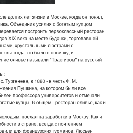
 долгих лет жизни в Москве, когда он понял,
шика. Объединив усилия с богатым купцом
меревается построить первоклассный ресторан
ов XIX века на месте будочки, торговавшей
ннами, хрустальными люстрами с
квы тогда это было в новинку, и
ние оливье называли "Трактиром" на русский
ты:
. Тургенева, в 1880 - в честь Ф. М.
ождения Пушкина, на котором были все
билеи профессора университетов и отмечали
гатые купцы. В общем - ресторан оливье, как и
молодым, поехал на заработки в Москву. Как и
бности в стране, всегда с почтением
отовили для французских гурманов, Люсьен