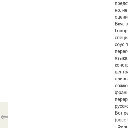
предс
но, н
оцени
Вкус 
Говор
специ
соус 
перел
языка
конст
центр
оливь
ложко
франц
перер
русск
Вот р
⇦
(восс
- Фил