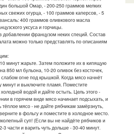
один большой Омар, - 200-250 граммов мелких
нных свежих огурца, - 100 граммов каперсов, - 5
вансаль: 400 граммов оливкового масла
цузского уксуса и горчицы.
 в добавлении французом неких специй. Состав
салата можно только представлять по описаниям
щим:
10 минут жарьте. Затем положите их в кипящую
а 850 мл бульона, 10-20 оливок без косточек,
 слабом огне под крышкой. Когда мясо начнёт
ру минут и выключите пламя. Поместите
холодной водой и дайте остыть. Цель этого -
лении в горячем виде мясо начинает подсыхать, и
 тёплое мясо - не дайте рябчикам замёрзнуть,
верните в фольгу и поместите в холодное место.
иколепный суп! (Если вы не найдёте рябчиков и
-3 части и варить чуть дольше - 30-40 минут.