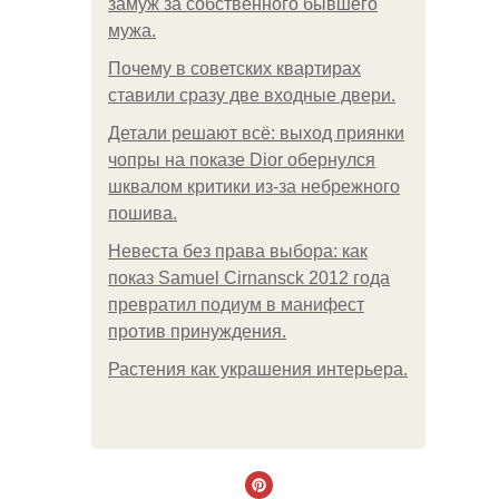
замуж за собственного бывшего
мужа.
Почему в советских квартирах
ставили сразу две входные двери.
Детали решают всё: выход приянки
чопры на показе Dior обернулся
шквалом критики из-за небрежного
пошива.
Невеста без права выбора: как
показ Samuel Cirnansck 2012 года
превратил подиум в манифест
против принуждения.
Растения как украшения интерьера.