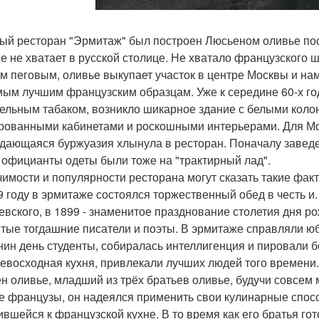
ый ресторан "Эрмитаж" был построен Люсьеном оливье после
же не хватает в русской столице. Не хватало французского 
м пеговым, оливье выкупает участок в центре Москвы и на
мым лучшим французским образцам. Уже к середине 60-х год
ельным табаком, возникло шикарное здание с белыми коло
рованными кабинетами и роскошными интерьерами. Для Мос
дающаяся буржуазия хлынула в ресторан. Поначалу заведе
и официанты одеты были тоже на "трактирный лад".
чимости и популярности ресторана могут сказать такие фак
 году в эрмитаже состоялся торжественный обед в честь и. с
евского, в 1899 - знаменитое празднование столетия дня р
тые тогдашние писатели и поэты. В эрмитаже справляли ю
нин день студенты, собиралась интеллигенция и пировали бо
ревосходная кухня, привлекали лучших людей того времени.
н оливье, младший из трёх братьев оливье, будучи совсем 
е французы, он надеялся применить свои кулинарные спосо
ившейся к французской кухне. В то время как его братья г