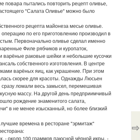
е повара пытались повторить рецепт оливье,
 настоящего "Салата Оливье" можно было
бственного рецепта майонеза месье оливье.
и операцию по его приготовлению производил в
остым. Первоначально оливье сделал именно
оваренные Филе рябчиков и куропаток,
и варёные раковые шейки и небольшие кусочки
ансаль собственного изготовления. В центре
ками варёных яиц, как украшение. При этом
алась скорее для красоты. Однажды Люсьен
о, сразу ломали весь замысел, перемешивая
вкусную массу. На другой день предприимчивый
зошло рождение знаменитого салата,
чи" в не менее изысканный, но более близкий
в лучшие времена в ресторане "эрмитаж"
⇨
ресторана:
к, - около 100 граммов паюсной чёрной икры, -