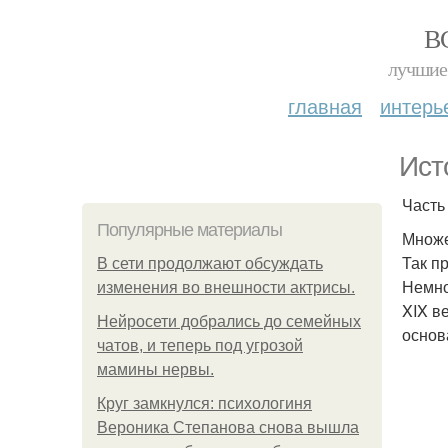
В
лучшие 
главная
интерь
Ист
Часть 
Популярные материалы
Множе
Так п
В сети продолжают обсуждать
Немно
изменения во внешности актрисы.
XIX в
Нейросети добрались до семейных
основ
чатов, и теперь под угрозой
мамины нервы.
Круг замкнулся: психологиня
Вероника Степанова снова вышла