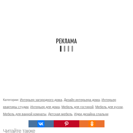
Категории:
Интерьер загородного дома
,
Дизайн интерьера дома
,
Интерьер
квартиры студии
,
Интерьер для дома
,
Мебель для гостиной
,
Мебель для кухни
,
Мебель для ванной комнаты
,
Детская мебель
,
Идеи дизайна спальни
Читайте также