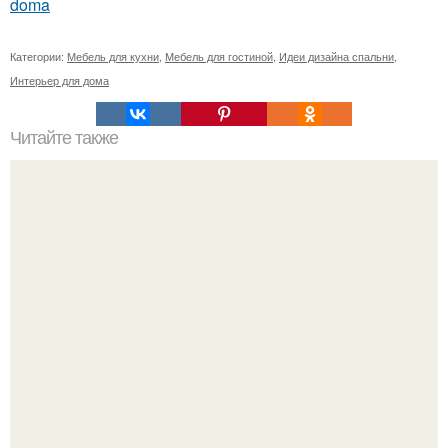
doma
Категории:
Мебель для кухни
,
Мебель для гостиной
,
Идеи дизайна спальни
,
Интерьер для дома
Читайте также
Тканевые натяжные потолки и натяжные потолки из
плёнок ПВХ от европейских производителей (Clipso,
Descor, Cerutti, CTN, Malpensa, Pongs Textil.