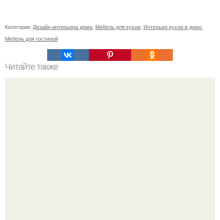
Категории:
Дизайн интерьера дома
,
Мебель для кухни
,
Интерьер кухни в доме
,
Мебель для гостиной
Читайте также
Неправильное размещение картин. 5 ошибок
размещения картин на стенах