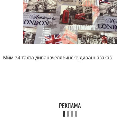
Мим 74 тахта диванвчелябинске диванназаказ.