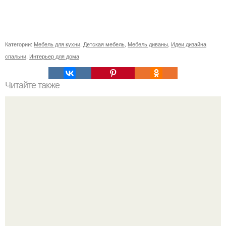
Категории:
Мебель для кухни
,
Детская мебель
,
Мебель диваны
,
Идеи дизайна
спальни
,
Интерьер для дома
Читайте также
Советские мебельные стенки названия. Вещи века:
советские стенки 80-х.