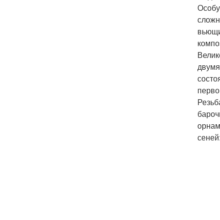
Особу
сложн
вьющи
компо
Велик
двумя
состо
перво
Резьб
бароч
орнам
сеней: