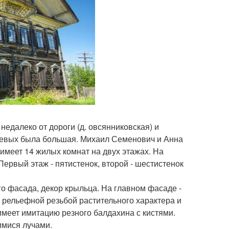
 недалеко от дороги (д. овсянниковская) и
усевых была большая. Михаил Семенович и Анна
имеет 14 жилых комнат на двух этажах. На
Первый этаж - пятистенок, второй - шестистенок
о фасада, декор крыльца. На главном фасаде -
рельефной резьбой растительного характера и
меет имитацию резного балдахина с кистями.
имися лучами.