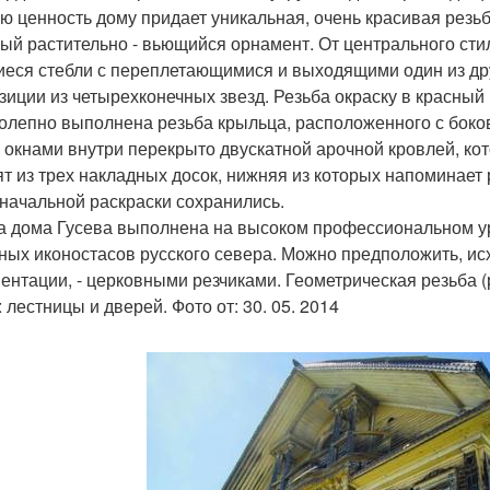
ю ценность дому придает уникальная, очень красивая резь
ый растительно - вьющийся орнамент. От центрального сти
еся стебли с переплетающимися и выходящими один из дру
зиции из четырехконечных звезд. Резьба окраску в красный 
олепно выполнена резьба крыльца, расположенного с боко
 окнами внутри перекрыто двускатной арочной кровлей, к
ят из трех накладных досок, нижняя из которых напоминает
начальной раскраски сохранились.
а дома Гусева выполнена на высоком профессиональном у
ных иконостасов русского севера. Можно предположить, ис
ентации, - церковными резчиками. Геометрическая резьба (
 лестницы и дверей. Фото от: 30. 05. 2014