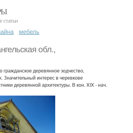
РЫ
е статьи
зайна
мебель
нгельская обл.,
ло гражданское деревянное зодчество,
ах. Значительный интерес в черевкове
ики деревянной архитектуры. В кон. XIX - нач.