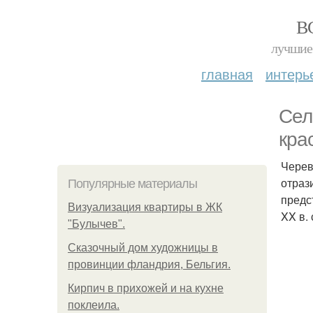
В
лучшие 
главная
интерь
Сел
кра
Черев
отраз
Популярные материалы
предс
Визуализация квартиры в ЖК
XX в.
"Булычев".
Сказочный дом художницы в
провинции фландрия, Бельгия.
Кирпич в прихожей и на кухне
поклеила.