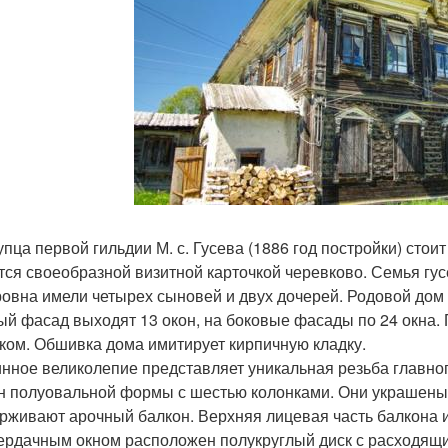
пца первой гильдии М. с. Гусева (1886 год постройки) стоит
тся своеобразной визитной карточкой черевково. Семья г
овна имели четырех сыновей и двух дочерей. Родовой дом 
ый фасад выходят 13 окон, на боковые фасады по 24 окна. 
лком. Обшивка дома имитирует кирпичную кладку.
нное великолепие представляет уникальная резьба главног
н полуовальной формы с шестью колонками. Они украшены 
рживают арочный балкон. Верхняя лицевая часть балкона и
ердачным окном расположен полукруглый диск с расходящ