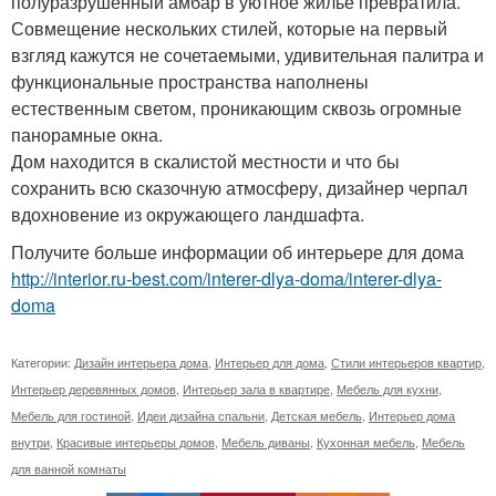
полуразрушенный амбар в уютное жильё превратила.
Совмещение нескольких стилей, которые на первый
взгляд кажутся не сочетаемыми, удивительная палитра и
функциональные пространства наполнены
естественным светом, проникающим сквозь огромные
панорамные окна.
Дом находится в скалистой местности и что бы
сохранить всю сказочную атмосферу, дизайнер черпал
вдохновение из окружающего ландшафта.
Получите больше информации об интерьере для дома
http://interior.ru-best.com/interer-dlya-doma/interer-dlya-
doma
Категории:
Дизайн интерьера дома
,
Интерьер для дома
,
Стили интерьеров квартир
,
Интерьер деревянных домов
,
Интерьер зала в квартире
,
Мебель для кухни
,
Мебель для гостиной
,
Идеи дизайна спальни
,
Детская мебель
,
Интерьер дома
внутри
,
Красивые интерьеры домов
,
Мебель диваны
,
Кухонная мебель
,
Мебель
для ванной комнаты