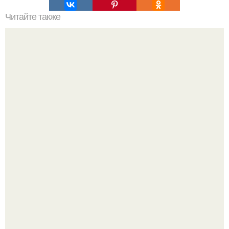
Читайте также
Моя старшая дочь Настя очень рассеянной девочкой
росла.
Дизайн малометражной студии 21, 1 м 2 (24, 9 м 2 с