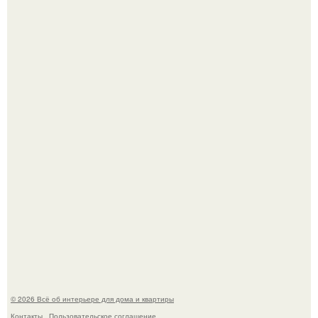
Стильная квартира в светлых приятных тонах.
Преображение в ванной на ул. генерала Григорова, д.
36!
© 2026 Всё об интерьере для дома и квартиры
Контакты
Пользовательское соглашение