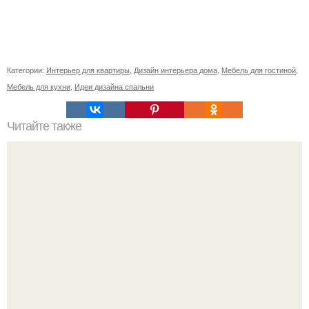
Категории:
Интерьер для квартиры
,
Дизайн интерьера дома
,
Мебель для гостиной
,
Мебель для кухни
,
Идеи дизайна спальни
Читайте также
Как оформить арку в квартире?