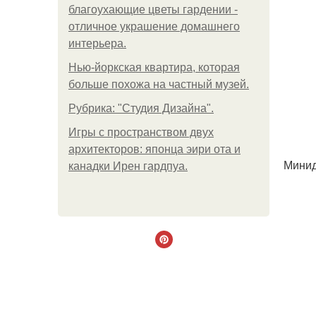
благоухающие цветы гардении -
отличное украшение домашнего
интерьера.
Нью-йоркская квартира, которая
больше похожа на частный музей.
Рубрика: "Студия Дизайна".
Игры с пространством двух
архитекторов: японца эири ота и
Минид
канадки Ирен гардпуа.