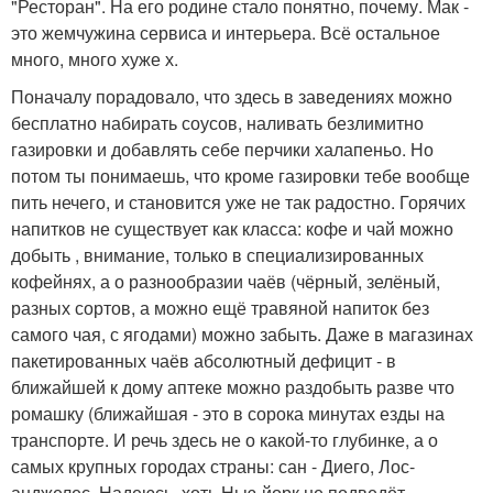
"Ресторан". На его родине стало понятно, почему. Мак -
это жемчужина сервиса и интерьера. Всё остальное
много, много хуже х.
Поначалу порадовало, что здесь в заведениях можно
бесплатно набирать соусов, наливать безлимитно
газировки и добавлять себе перчики халапеньо. Но
потом ты понимаешь, что кроме газировки тебе вообще
пить нечего, и становится уже не так радостно. Горячих
напитков не существует как класса: кофе и чай можно
добыть , внимание, только в специализированных
кофейнях, а о разнообразии чаёв (чёрный, зелёный,
разных сортов, а можно ещё травяной напиток без
самого чая, с ягодами) можно забыть. Даже в магазинах
пакетированных чаёв абсолютный дефицит - в
ближайшей к дому аптеке можно раздобыть разве что
ромашку (ближайшая - это в сорока минутах езды на
транспорте. И речь здесь не о какой-то глубинке, а о
самых крупных городах страны: сан - Диего, Лос-
анджелес. Надеюсь, хоть Нью-йорк не подведёт.