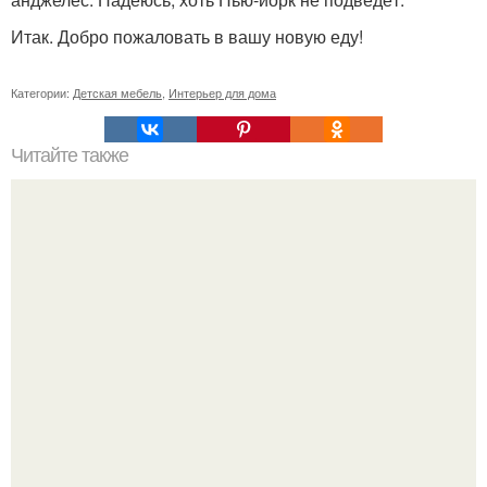
Итак. Добро пожаловать в вашу новую еду!
Категории:
Детская мебель
,
Интерьер для дома
Читайте также
Сколько сохнут обои на флизелиновой основе после
поклейки. Когда высохнет клей?