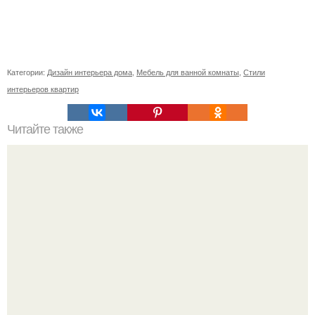
Категории:
Дизайн интерьера дома
,
Мебель для ванной комнаты
,
Стили
интерьеров квартир
Читайте также
Как приготовить гипс для заливки форм. Как разводить
гипс: Все о приготовлении идеального раствора