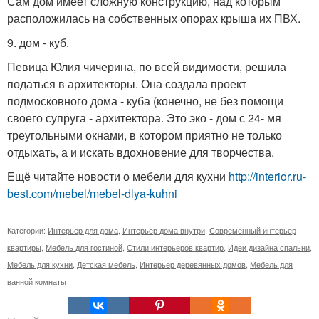
Сам дом имеет сложную конструкцию, над которым
расположилась на собственных опорах крыша их ПВХ.
9. дом - куб.
Певица Юлия чичерина, по всей видимости, решила
податься в архитекторы. Она создала проект
подмосковного дома - куба (конечно, не без помощи
своего супруга - архитектора. Это эко - дом с 24- мя
треугольными окнами, в котором приятно не только
отдыхать, а и искать вдохновение для творчества.
Ещё читайте новости о мебели для кухни
http://interior.ru-
best.com/mebel/mebel-dlya-kuhni
Категории:
Интерьер для дома
,
Интерьер дома внутри
,
Современный интерьер
квартиры
,
Мебель для гостиной
,
Стили интерьеров квартир
,
Идеи дизайна спальни
,
Мебель для кухни
,
Детская мебель
,
Интерьер деревянных домов
,
Мебель для
ванной комнаты