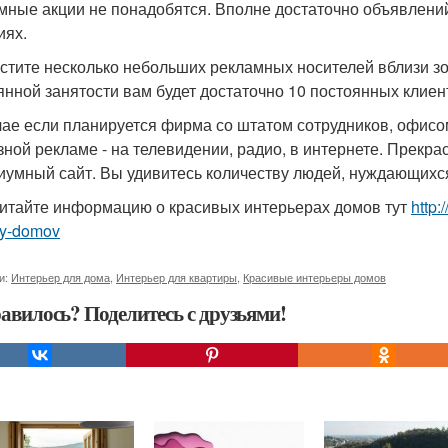
мные акции не понадобятся. Вполне достаточно объявлени
иях.
стите несколько небольших рекламных носителей вблизи зоо
янной занятости вам будет достаточно 10 постоянных клиен
чае если планируется фирма со штатом сотрудников, офисом
зной рекламе - на телевидении, радио, в интернете. Прекр
иумный сайт. Вы удивитесь количеству людей, нуждающихся
итайте информацию о красивых интерьерах домов тут
http:
ry-domov
и:
Интерьер для дома
,
Интерьер для квартиры
,
Красивые интерьеры домов
авилось? Поделитесь с друзьями!