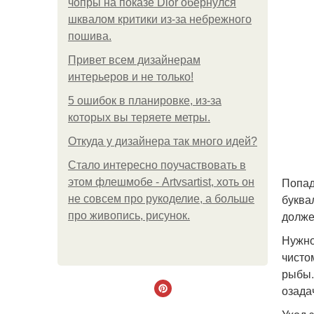
чопры на показе Dior обернулся
шквалом критики из-за небрежного
пошива.
Привет всем дизайнерам
интерьеров и не только!
5 ошибок в планировке, из-за
которых вы теряете метры.
Откуда у дизайнера так много идей?
Стало интересно поучаствовать в
Попад
этом флешмобе - Artvsartist, хоть он
буква
не совсем про рукоделие, а больше
долже
про живопись, рисунок.
Нужно
чисто
рыбы.
озада