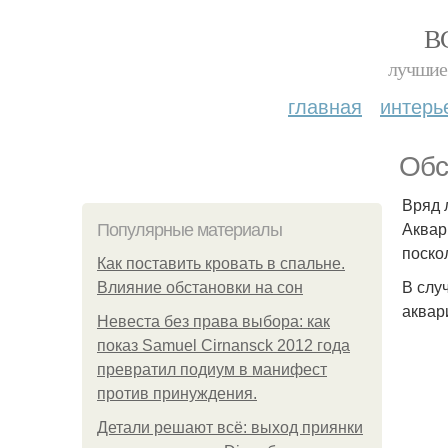
В
лучшие 
главная
интерь
Обс
Вряд 
Аквар
Популярные материалы
поско
Как поставить кровать в спальне.
В слу
Влияние обстановки на сон
аквар
Невеста без права выбора: как
показ Samuel Cirnansck 2012 года
превратил подиум в манифест
против принуждения.
Детали решают всё: выход приянки