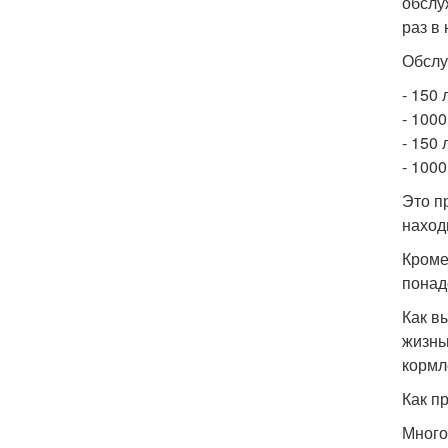
обслу
раз в
Обслу
- 150 
- 1000
- 150 
- 1000
Это п
наход
Кроме
понад
Как в
жизнь
кормл
Как п
Много