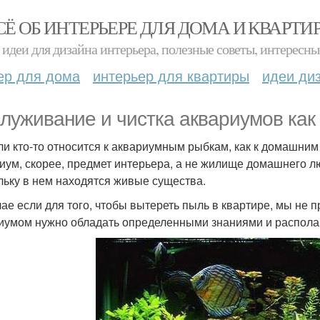
СЁ ОБ ИНТЕРЬЕРЕ ДЛЯ ДОМА И КВАРТИ
идеи для дизайна интерьера, полезные советы, интересны
ер для дома
интерьер для квартиры
идеи ди
луживание и чистка аквариумов как 
ли кто-то относится к аквариумным рыбкам, как к домашни
иум, скорее, предмет интерьера, а не жилище домашнего лю
льку в нем находятся живые существа.
чае если для того, чтобы вытереть пыль в квартире, мы не 
иумом нужно обладать определенными знаниями и распола