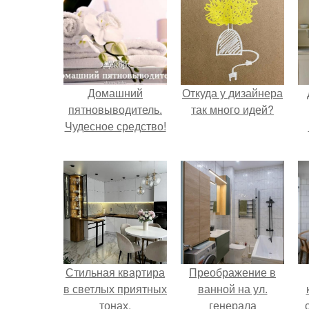
Домашний
Откуда у дизайнера
пятновыводитель.
так много идей?
Чудесное средство!
Стильная квартира
Преображение в
в светлых приятных
ванной на ул.
тонах.
генерала