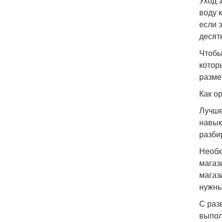
Уход 
воду 
если 
десят
Чтобы
котор
разме
Как о
Лучше
навык
разби
Необх
магаз
магаз
нужны
С раз
выпол