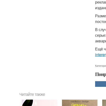
рекла
издан
Разме
посто
В слу
серье
аквар
Ещё ч
intere
Категори
Понр
Читайте также