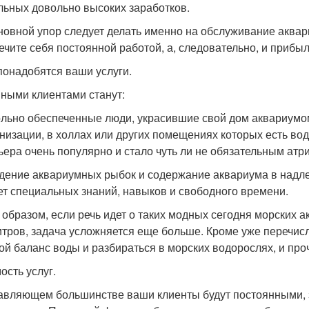
льных довольно высоких заработков.
новной упор следует делать именно на обслуживание аквар
ечите себя постоянной работой, а, следовательно, и прибы
понадобятся ваши услуги.
ными клиентами станут:
ольно обеспеченные люди, украсившие свой дом аквариумо
анизации, в холлах или других помещениях которых есть в
ьера очень популярно и стало чуть ли не обязательным ат
дение аквариумных рыбок и содержание аквариума в надлеж
ет специальных знаний, навыков и свободного времени.
 образом, если речь идет о таких модных сегодня морских 
итров, задача усложняется еще больше. Кроме уже перечи
ой баланс воды и разбираться в морских водорослях, и проч
ость услуг.
авляющем большинстве ваши клиенты будут постоянными,