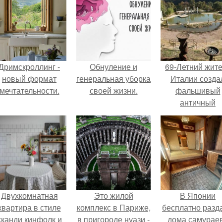
Дримскроллинг -
Обнуление и
69-Летний жит
новый формат
генеральная уборка
Италии созда
мечтательности.
своей жизни.
фальшивый
античный
амфитеатр и
долгое врем
успешно выда
его за настоящ
историческо
наследие.
Двухкомнатная
Это жилой
В Японии
квартира в стиле
комплекс в Париже,
бесплатно разд
сканди кинфолк и
в пригороде нуази -
дома самураев