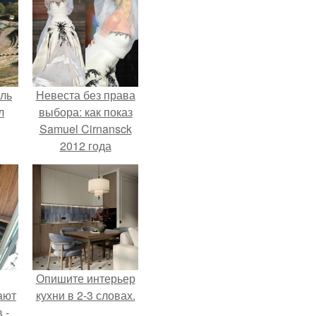
ель
Невеста без права
л
выбора: как показ
Samuel Cirnansck
2012 года
превратил подиум
я
в манифест против
вал
принуждения.
ее
е
Опишите интерьер
ают
кухни в 2-3 словах.
 -