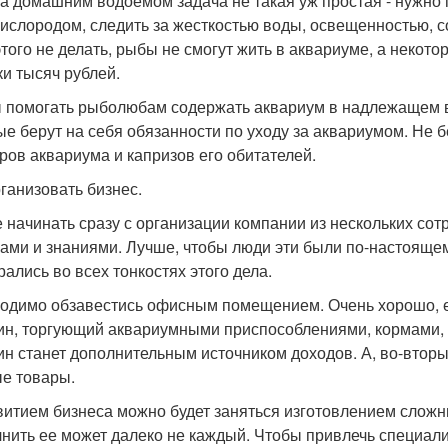
за домашним водоемом задача не такая уж простая - нужн
кислородом, следить за жесткостью воды, освещенностью, 
этого не делать, рыбы не смогут жить в аквариуме, а некот
ки тысяч рублей.
 помогать рыболюбам содержать аквариум в надлежащем ви
ые берут на себя обязанности по уходу за аквариумом. Не б
ров аквариума и капризов его обитателей.
рганизовать бизнес.
 начинать сразу с организации компании из нескольких с
ами и знаниями. Лучше, чтобы люди эти были по-настоящ
рались во всех тонкостях этого дела.
одимо обзавестись офисным помещением. Очень хорошо, 
ин, торгующий аквариумными приспособлениями, кормами, 
ин станет дополнительным источником доходов. А, во-вторы
е товары.
витием бизнеса можно будет заняться изготовлением сложн
нить ее может далеко не каждый. Чтобы привлечь специали