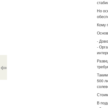
стаби
Но ос
обесп
Кому 
Основ
- Дов
- Орг
интер
Разве
⇦
требу
Таким
500 л
солев
Стоим
В под